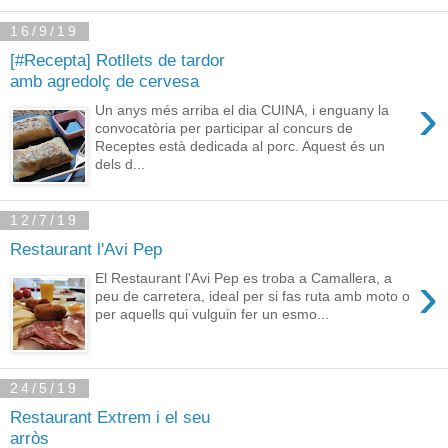
16/9/19
[#Recepta] Rotllets de tardor
amb agredolç de cervesa
›
Un anys més arriba el dia CUINA, i enguany la
convocatòria per participar al concurs de
Receptes està dedicada al porc. Aquest és un
dels d...
12/7/19
Restaurant l'Avi Pep
›
El Restaurant l'Avi Pep es troba a Camallera, a
peu de carretera, ideal per si fas ruta amb moto o
per aquells qui vulguin fer un esmo...
24/5/19
Restaurant Extrem i el seu
arròs