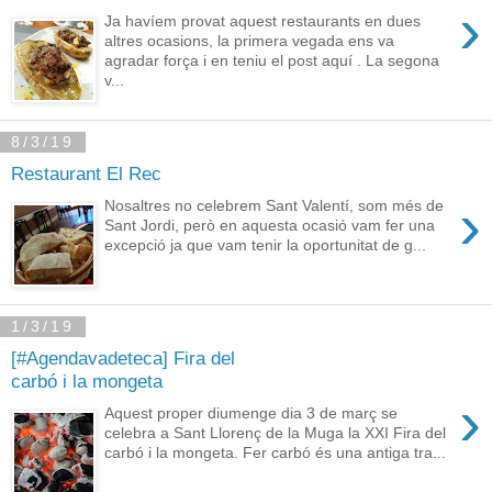
›
Ja havíem provat aquest restaurants en dues
altres ocasions, la primera vegada ens va
agradar força i en teniu el post aquí . La segona
v...
8/3/19
Restaurant El Rec
›
Nosaltres no celebrem Sant Valentí, som més de
Sant Jordi, però en aquesta ocasió vam fer una
excepció ja que vam tenir la oportunitat de g...
1/3/19
[#Agendavadeteca] Fira del
carbó i la mongeta
›
Aquest proper diumenge dia 3 de març se
celebra a Sant Llorenç de la Muga la XXI Fira del
carbó i la mongeta. Fer carbó és una antiga tra...