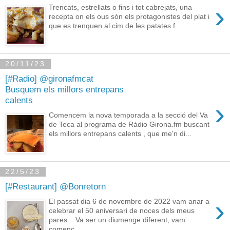
›
Trencats, estrellats o fins i tot cabrejats, una
recepta on els ous són els protagonistes del plat i
que es trenquen al cim de les patates f...
20/11/23
[#Radio] @gironafmcat
Busquem els millors entrepans
calents
›
Comencem la nova temporada a la secció del Va
de Teca al programa de Ràdio Girona.fm buscant
els millors entrepans calents , que me'n di...
22/5/23
[#Restaurant] @Bonretorn
›
El passat dia 6 de novembre de 2022 vam anar a
celebrar el 50 aniversari de noces dels meus
pares . Va ser un diumenge diferent, vam
començ...