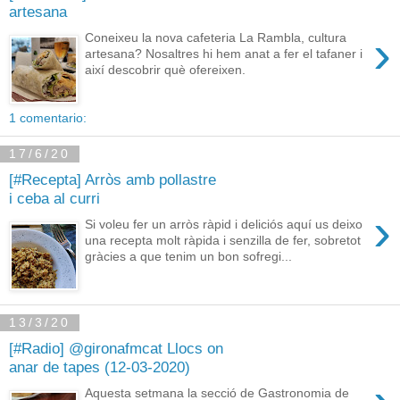
artesana
›
Coneixeu la nova cafeteria La Rambla, cultura
artesana? Nosaltres hi hem anat a fer el tafaner i
així descobrir què ofereixen.
1 comentario:
17/6/20
[#Recepta] Arròs amb pollastre
i ceba al curri
›
Si voleu fer un arròs ràpid i deliciós aquí us deixo
una recepta molt ràpida i senzilla de fer, sobretot
gràcies a que tenim un bon sofregi...
13/3/20
[#Radio] @gironafmcat Llocs on
anar de tapes (12-03-2020)
Aquesta setmana la secció de Gastronomia de