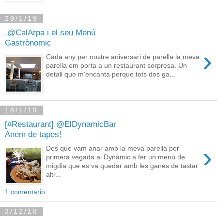
29/1/19
.@CalArpa i el seu Menú
Gastrònomic
›
Cada any per nostre aniversari de parella la meva
parella em porta a un restaurant sorpresa. Un
detall que m'encanta perquè tots dos ga...
18/1/19
[#Restaurant] @ElDynamicBar
Anem de tapes!
›
Des que vam anar amb la meva parella per
primera vegada al Dynàmic a fer un menú de
migdia que es va quedar amb les ganes de tastar
altr...
1 comentario:
3/12/18