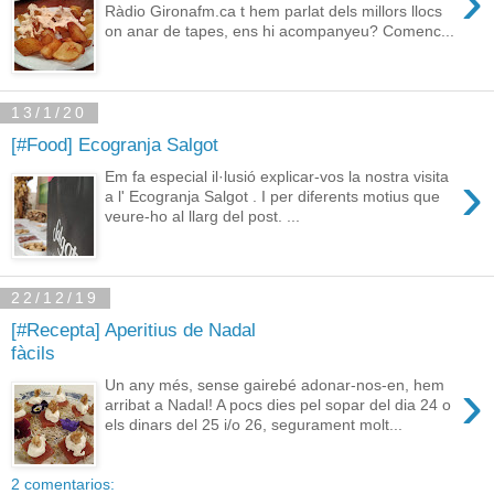
›
Ràdio Gironafm.ca t hem parlat dels millors llocs
on anar de tapes, ens hi acompanyeu? Comenc...
13/1/20
[#Food] Ecogranja Salgot
›
Em fa especial il·lusió explicar-vos la nostra visita
a l' Ecogranja Salgot . I per diferents motius que
veure-ho al llarg del post. ...
22/12/19
[#Recepta] Aperitius de Nadal
fàcils
›
Un any més, sense gairebé adonar-nos-en, hem
arribat a Nadal! A pocs dies pel sopar del dia 24 o
els dinars del 25 i/o 26, segurament molt...
2 comentarios: