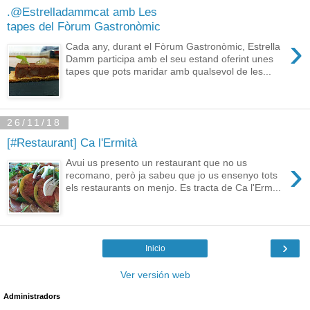
.@Estrelladammcat amb Les
tapes del Fòrum Gastronòmic
›
Cada any, durant el Fòrum Gastronòmic, Estrella
Damm participa amb el seu estand oferint unes
tapes que pots maridar amb qualsevol de les...
26/11/18
[#Restaurant] Ca l'Ermità
›
Avui us presento un restaurant que no us
recomano, però ja sabeu que jo us ensenyo tots
els restaurants on menjo. Es tracta de Ca l'Erm...
›
Inicio
Ver versión web
Administradors