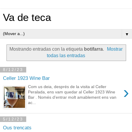
Va de teca
▼
Mostrando entradas con la etiqueta
botifarra
.
Mostrar
todas las entradas
8/12/23
Celler 1923 Wine Bar
›
Com us deia, després de la visita al Celler
Peralada, ens vam quedar al Celler 1923 Wine
Bar . Només d'entrar molt amablement ens van
ac...
5/12/23
Ous trencats