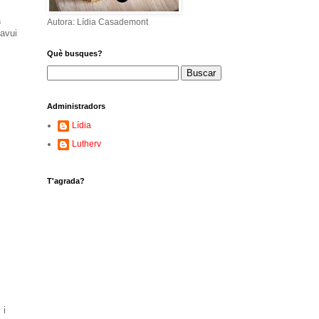
a
Autora: Lídia Casademont
'avui
Què busques?
Administradors
Lídia
Lutherv
T'agrada?
 i