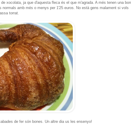
 de xocolata, ja que d'aquesta fleca és el que m'agrada. A més tenen una bo
nts normals amb més o menys per 1'25 euros. No està gens malament si vols
assa torrat.
acabades de fer són bones. Un altre dia us les ensenyo!