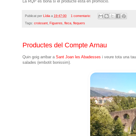
La RQP és bona si el producte està en promoció.
Publicat per
Lídia
a
19:47:00
1 comentario:
Tags:
croissant
,
Figueres
,
fleca
,
flequers
Productes del Compte Arnau
Quin goig arribar a
Sant Joan les Abadesses
i veure tota una ta
salades (embotit bonissim).