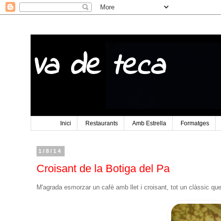
Va de teca
Inici
Restaurants
Amb Estrella
Formatges
1/8/14
Croisant de la Botiga del Pa
M'agrada esmorzar un cafè amb llet i croisant, tot un clàssic qu