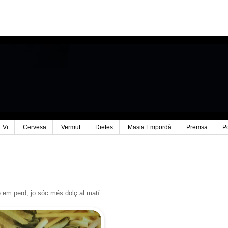
Vi
Cervesa
Vermut
Dietes
Masia Empordà
Premsa
P
e em perd, jo sóc més dolç al matí.