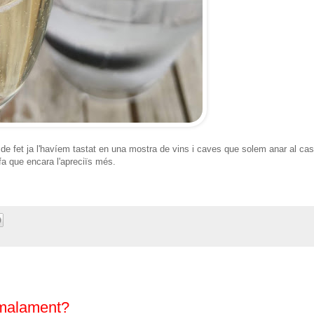
de fet ja l'havíem tastat en una mostra de vins i caves que solem anar al cast
fa que encara l'apreciïs més.
 malament?