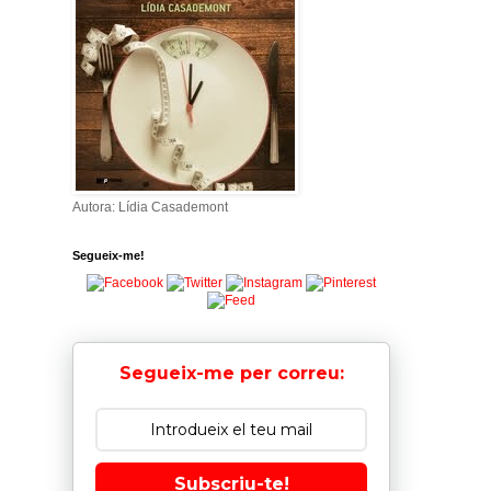
Autora: Lídia Casademont
Segueix-me!
Segueix-me per correu:
Subscriu-te!