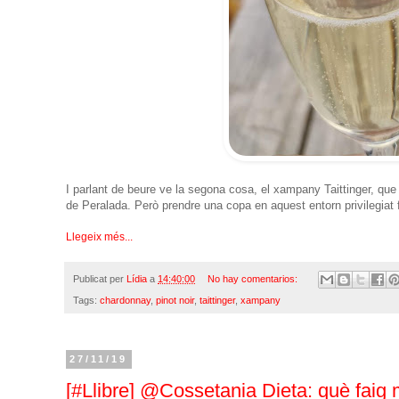
I parlant de beure ve la segona cosa, el xampany Taittinger, que 
de Peralada. Però prendre una copa en aquest entorn privilegiat 
Llegeix més...
Publicat per
Lídia
a
14:40:00
No hay comentarios:
Tags:
chardonnay
,
pinot noir
,
taittinger
,
xampany
27/11/19
[#Llibre] @Cossetania Dieta: què faig