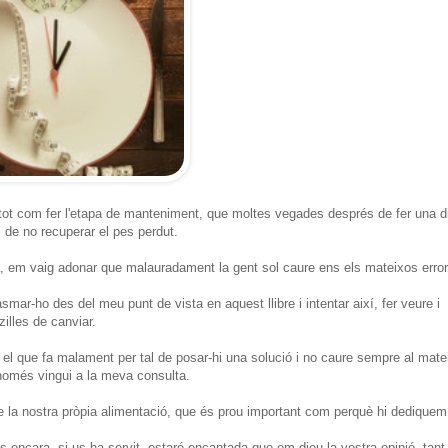
tot com fer l'etapa de manteniment, que moltes vegades després de fer una d
 de no recuperar el pes perdut.
la, em vaig adonar que malauradament la gent sol caure ens els mateixos erro
ar-ho des del meu punt de vista en aquest llibre i intentar així, fer veure i
lles de canviar.
r el que fa malament per tal de posar-hi una solució i no caure sempre al mate
només vingui a la meva consulta.
de la nostra pròpia alimentació, que és prou important com perquè hi dedique
s encara, si us ha servit, estaré encantada que em dieu la vostra opinió, tant