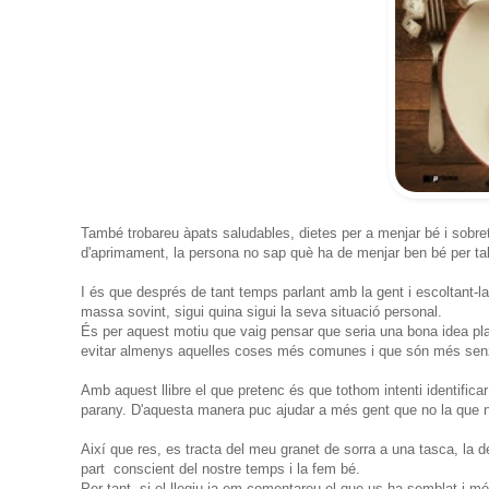
També trobareu àpats saludables, dietes per a menjar bé i sobre
d'aprimament, la persona no sap què ha de menjar ben bé per tal
I és que després de tant temps parlant amb la gent i escoltant-
massa sovint, sigui quina sigui la seva situació personal.
És per aquest motiu que vaig pensar que seria una bona idea plasm
evitar almenys aquelles coses més comunes i que són més senzi
Amb aquest llibre el que pretenc és que tothom intenti identifica
parany. D'aquesta manera puc ajudar a més gent que no la que 
Així que res, es tracta del meu granet de sorra a una tasca, la 
part conscient del nostre temps i la fem bé.
Per tant, si el llegiu ja em comentareu el que us ha semblat i mé