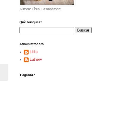
Autora: Lídia Casademont
Què busques?
Administradors
Lídia
Lutherv
T'agrada?