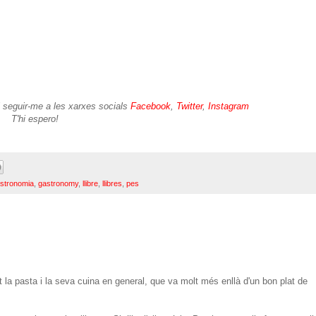
i seguir-me a les xarxes socials
Facebook
,
Twitter
,
Instagram
T'hi espero!
stronomia
,
gastronomy
,
llibre
,
llibres
,
pes
 la pasta i la seva cuina en general, que va molt més enllà d'un bon plat de