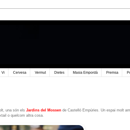
Vi
Cervesa
Vermut
Dietes
Masia Empordà
Premsa
P
lt, una són els
Jardins del Mossen
de Castelló Empúries. Un espai molt am
ktail o quelcom altra cosa.