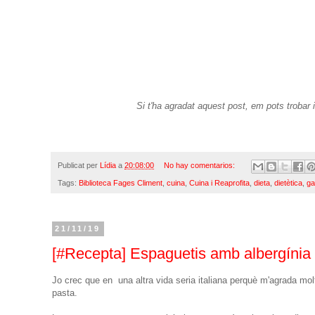
Si t'ha agradat aquest post, em pots trobar 
Publicat per
Lídia
a
20:08:00
No hay comentarios:
Tags:
Biblioteca Fages Climent
,
cuina
,
Cuina i Reaprofita
,
dieta
,
dietètica
,
ga
21/11/19
[#Recepta] Espaguetis amb albergínia
Jo crec que en una altra vida seria italiana perquè m'agrada molt
pasta.