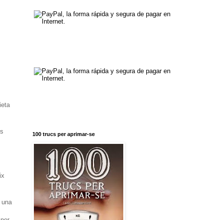
ieta
rs
100 trucs per aprimar-se
ix
m una
 per