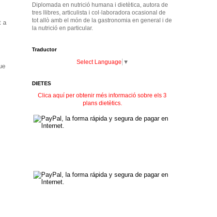
Diplomada en nutrició humana i dietètica, autora de
tres llibres, articulista i col·laboradora ocasional de
tot allò amb el món de la gastronomia en general i de
t a
la nutrició en particular.
Traductor
Select Language
▼
ue
DIETES
Clica aquí per obtenir més informació sobre els 3
plans dietètics.