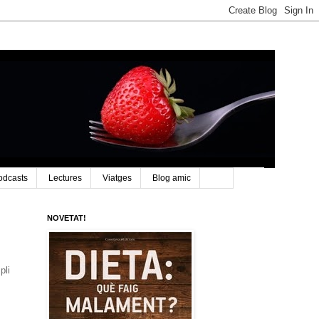
odcasts
Lectures
Viatges
Blog amic
NOVETAT!
pli