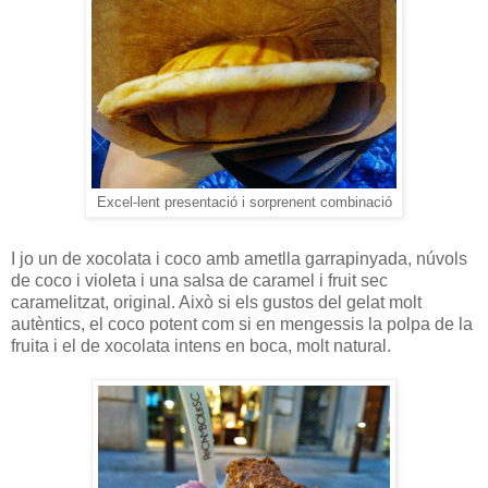
Excel-lent presentació i sorprenent combinació
I jo un de xocolata i coco amb ametlla garrapinyada, núvols
de coco i violeta i una salsa de caramel i fruit sec
caramelitzat, original. Això si els gustos del gelat molt
autèntics, el coco potent com si en mengessis la polpa de la
fruita i el de xocolata intens en boca, molt natural.