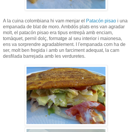
A la cuina colombiana hi vam menjar el
Patacón pisao
i una
empanada de blat de moro. Ambdós plats ens van agradar
molt, el patacón pisao era tipus entrepà amb enciam,
tomàquet, pernil dolç, formatge al seu interior i maionesa,
ens va sorprendre agradablement. I l'empanada com ha de
ser, molt ben fregida i amb un farciment adequat, la carn
desfilada barrejada amb les verduretes.