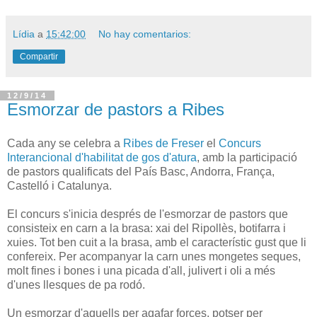
Lídia
a
15:42:00
No hay comentarios:
Compartir
12/9/14
Esmorzar de pastors a Ribes
Cada any se celebra a
Ribes de Freser
el
Concurs
Interancional d'habilitat de gos d'atura
, amb la participació
de pastors qualificats del País Basc, Andorra, França,
Castelló i Catalunya.
El concurs s'inicia després de l'esmorzar de pastors que
consisteix en carn a la brasa: xai del Ripollès, botifarra i
xuies. Tot ben cuit a la brasa, amb el característic gust que li
confereix. Per acompanyar la carn unes mongetes seques,
molt fines i bones i una picada d'all, julivert i oli a més
d'unes llesques de pa rodó.
Un esmorzar d'aquells per agafar forces, potser per