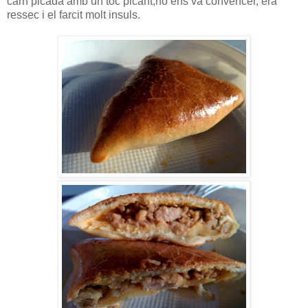
carn picada amb un toc picant,no ens va convèncer, era
ressec i el farcit molt insuls.