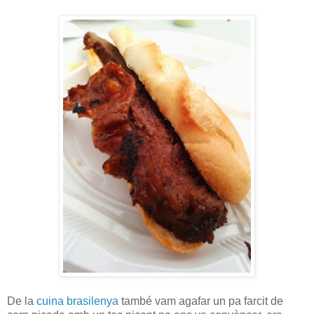
De la
cuina brasilenya
també vam agafar un pa farcit de