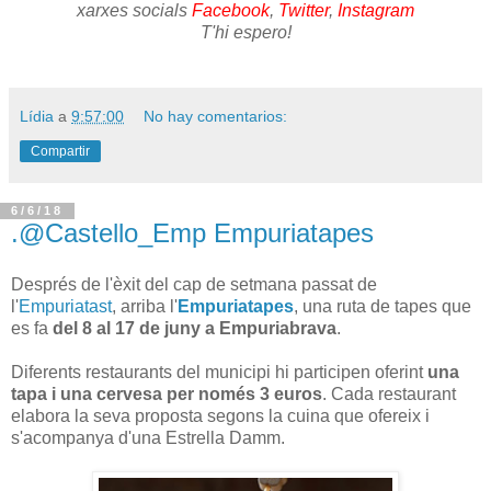
xarxes socials
Facebook
,
Twitter
,
Instagram
T'hi espero!
Lídia
a
9:57:00
No hay comentarios:
Compartir
6/6/18
.@Castello_Emp Empuriatapes
Després de l'èxit del cap de setmana passat de
l'
Empuriatast
, arriba l'
Empuriatapes
, una ruta de tapes que
es fa
del 8 al 17 de juny a Empuriabrava
.
Diferents restaurants del municipi hi participen oferint
una
tapa i una cervesa per només 3 euros
. Cada restaurant
elabora la seva proposta segons la cuina que ofereix i
s'acompanya d'una Estrella Damm.