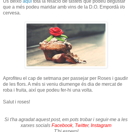
Us deixo
aquí
tota la relació de tastets que podeu degustar
que a més podeu maridar amb vins de la D.O. Empordà i/o
cervesa.
Aprofiteu el cap de setmana per passejar per Roses i gaudir
de les flors. A més si veniu diumenge és dia de mercat de
roba i fruita, així que podeu fer-hi una volta.
Salut i roses!
Si t'ha agradat aquest post, em pots trobar i seguir-me a les
xarxes socials
Facebook
,
Twitter
,
Instagram
T'hi espero!