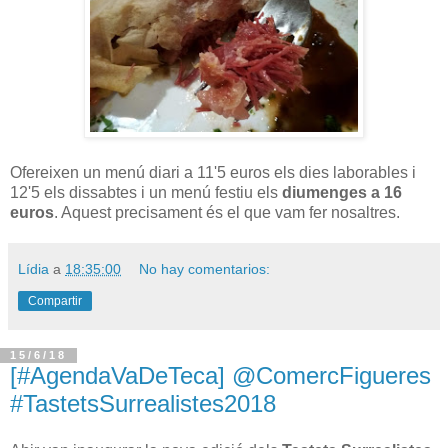
Ofereixen un menú diari a 11'5 euros els dies laborables i
12'5 els dissabtes i un menú festiu els
diumenges a 16
euros
. Aquest precisament és el que vam fer nosaltres.
Lídia
a
18:35:00
No hay comentarios:
Compartir
15/6/18
[#AgendaVaDeTeca] @ComercFigueres
#TastetsSurrealistes2018