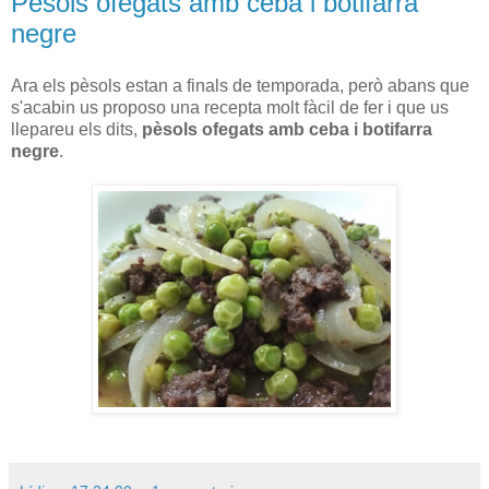
Pèsols ofegats amb ceba i botifarra
negre
Ara els pèsols estan a finals de temporada, però abans que
s'acabin us proposo una recepta molt fàcil de fer i que us
llepareu els dits,
pèsols ofegats amb ceba i botifarra
negre
.