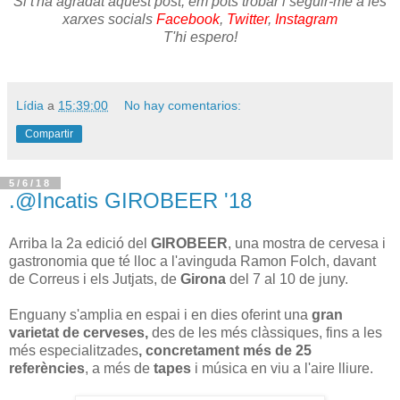
Si t'ha agradat aquest post, em pots trobar i seguir-me a les
xarxes socials
Facebook
,
Twitter
,
Instagram
T'hi espero!
Lídia
a
15:39:00
No hay comentarios:
Compartir
5/6/18
.@Incatis GIROBEER '18
Arriba la 2a edició del
GIROBEER
, una mostra de cervesa i
gastronomia que té lloc a l'avinguda Ramon Folch, davant
de Correus i els Jutjats, de
Girona
del 7 al 10 de juny.
Enguany s'amplia en espai i en dies oferint una
gran
varietat de cerveses,
des de les més clàssiques, fins a les
més especialitzades
, concretament més de 25
referències
, a més de
tapes
i música en viu a l'aire lliure.