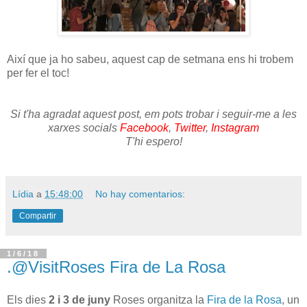
Així que ja ho sabeu, aquest cap de setmana ens hi trobem
per fer el toc!
Si t'ha agradat aquest post, em pots trobar i seguir-me a les
xarxes socials
Facebook
,
Twitter
,
Instagram
T'hi espero!
Lídia
a
15:48:00
No hay comentarios:
Compartir
1/6/18
.@VisitRoses Fira de La Rosa
Els dies
2 i 3 de juny
Roses organitza la
Fira de la Rosa
, un