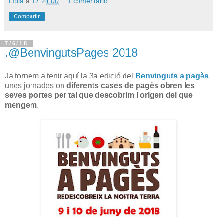
Lídia
a
17:24:00
1 comentario:
Compartir
7/6/18
.@BenvingutsPages 2018
Ja tornem a tenir aquí la 3a edició del
Benvinguts a pagès
,
unes jornades on
diferents cases de pagès obren les
seves portes per tal que descobrim l'origen del que
mengem
.