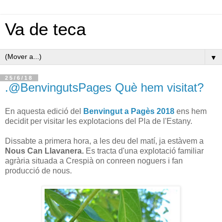
Va de teca
▼
25/6/18
.@BenvingutsPages Què hem visitat?
En aquesta edició del
Benvingut a Pagès 2018
ens hem
decidit per visitar les explotacions del Pla de l'Estany.
Dissabte a primera hora, a les deu del matí, ja estàvem a
Nous Can Llavanera.
Es tracta d'una explotació familiar
agrària situada a Crespià on conreen noguers i fan
producció de nous.