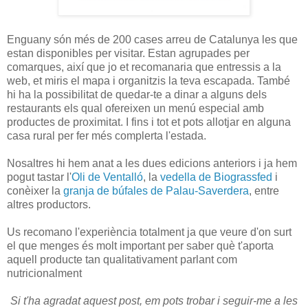
Enguany són més de 200 cases arreu de Catalunya les que
estan disponibles per visitar. Estan agrupades per
comarques, així que jo et recomanaria que entressis a la
web, et miris el mapa i organitzis la teva escapada. També
hi ha la possibilitat de quedar-te a dinar a alguns dels
restaurants els qual ofereixen un menú especial amb
productes de proximitat. I fins i tot et pots allotjar en alguna
casa rural per fer més complerta l'estada.
Nosaltres hi hem anat a les dues edicions anteriors i ja hem
pogut tastar l'
Oli de Ventalló
, la
vedella de Biograssfed
i
conèixer la
granja de búfales de Palau-Saverdera
, entre
altres productors.
Us recomano l'experiència totalment ja que veure d'on surt
el que menges és molt important per saber què t'aporta
aquell producte tan qualitativament parlant com
nutricionalment
Si t'ha agradat aquest post, em pots trobar i seguir-me a les