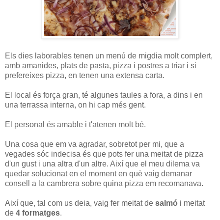
Els dies laborables tenen un menú de migdia molt complert,
amb amanides, plats de pasta, pizza i postres a triar i si
prefereixes pizza, en tenen una extensa carta.
El local és força gran, té algunes taules a fora, a dins i en
una terrassa interna, on hi cap més gent.
El personal és amable i t'atenen molt bé.
Una cosa que em va agradar, sobretot per mi, que a
vegades sóc indecisa és que pots fer una meitat de pizza
d'un gust i una altra d'un altre. Així que el meu dilema va
quedar solucionat en el moment en què vaig demanar
consell a la cambrera sobre quina pizza em recomanava.
Així que, tal com us deia, vaig fer meitat de
salmó
i meitat
de
4 formatges
.