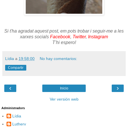
Si t'ha agradat aquest post, em pots trobar i seguir-me a les
xarxes socials
Facebook
,
Twitter
,
Instagram
T'hi espero!
Lídia
a
19:58:00
No hay comentarios:
Compartir
‹
›
Inicio
Ver versión web
Administradors
Lídia
Lutherv