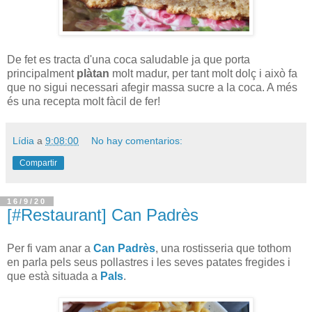
De fet es tracta d'una coca saludable ja que porta
principalment
plàtan
molt madur, per tant molt dolç i això fa
que no sigui necessari afegir massa sucre a la coca. A més
és una recepta molt fàcil de fer!
Lídia
a
9:08:00
No hay comentarios:
Compartir
16/9/20
[#Restaurant] Can Padrès
Per fi vam anar a
Can Padrès
, una rostisseria que tothom
en parla pels seus pollastres i les seves patates fregides i
que està situada a
Pals
.