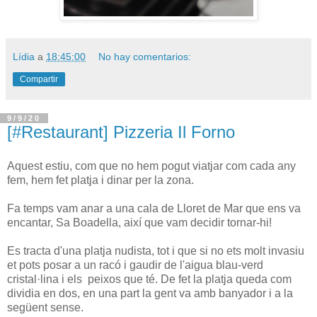
Lídia
a
18:45:00
No hay comentarios:
Compartir
9/9/20
[#Restaurant] Pizzeria Il Forno
Aquest estiu, com que no hem pogut viatjar com cada any
fem, hem fet platja i dinar per la zona.
Fa temps vam anar a una cala de Lloret de Mar que ens va
encantar, Sa Boadella, així que vam decidir tornar-hi!
Es tracta d'una platja nudista, tot i que si no ets molt invasiu
et pots posar a un racó i gaudir de l'aigua blau-verd
cristal·lina i els peixos que té. De fet la platja queda com
dividia en dos, en una part la gent va amb banyador i a la
següent sense.