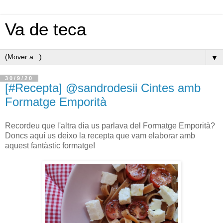
Va de teca
▼
30/9/20
[#Recepta] @sandrodesii Cintes amb
Formatge Emporità
Recordeu que l'altra dia us parlava del Formatge Emporità?
Doncs aquí us deixo la recepta que vam elaborar amb
aquest fantàstic formatge!