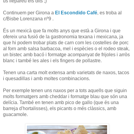
us llepareu els dits ;)
Continuem per Girona a
El Escondido Café
, es troba al
c/Bisbe Lorenzana nº9 .
És un mexicà que fa molts anys que està a Girona i que
ofereix una fusió de la gastronomia texana i mexicana, ja
que hi podem trobar plats de carn com les costelles de porc
al forn amb salsa barbacoa, mel i espècies o el rodeo steak,
un bistec amb bacó i formatge acompanyat de frijoles i arròs
blanc i també les ales i els fingers de pollastre.
Tenen una carta molt extensa amb varietats de naxos, tacos
i quesadillas i amb moltes combinacions.
Per exemple tenen uns naxos per a tots aquells que siguin
molts formatgers amb cheddar i formatge blau que són una
delícia. També en tenen amb pico de gallo (que és una
barreja d'hortalisses), els picants o més clàssics, amb
guacamole.