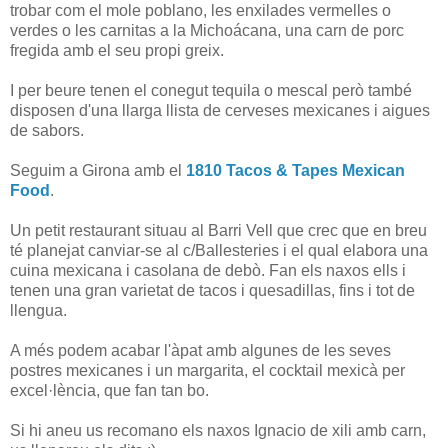
trobar com el mole poblano, les enxilades vermelles o
verdes o les carnitas a la Michoácana, una carn de porc
fregida amb el seu propi greix.
I per beure tenen el conegut tequila o mescal però també
disposen d'una llarga llista de cerveses mexicanes i aigues
de sabors.
Seguim a Girona amb el
1810 Tacos & Tapes Mexican
Food
.
Un petit restaurant situau al Barri Vell que crec que en breu
té planejat canviar-se al c/Ballesteries i el qual elabora una
cuina mexicana i casolana de debò. Fan els naxos ells i
tenen una gran varietat de tacos i quesadillas, fins i tot de
llengua.
A més podem acabar l'àpat amb algunes de les seves
postres mexicanes i un margarita, el cocktail mexicà per
excel·lència, que fan tan bo.
Si hi aneu us recomano els naxos Ignacio de xili amb carn,