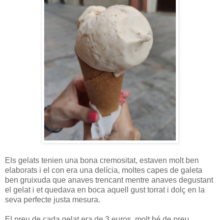
Els gelats tenien una bona cremositat, estaven molt ben
elaborats i el con era una delícia, moltes capes de galeta
ben gruixuda que anaves trencant mentre anaves degustant
el gelat i et quedava en boca aquell gust torrat i dolç en la
seva perfecte justa mesura.
El preu de cada gelat era de 3 euros, molt bé de preu,