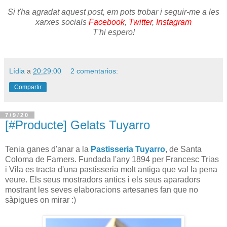
Si t'ha agradat aquest post, em pots trobar i seguir-me a les
xarxes socials
Facebook
,
Twitter
,
Instagram
T'hi espero!
Lídia
a
20:29:00
2 comentarios:
Compartir
7/9/20
[#Producte] Gelats Tuyarro
Tenia ganes d'anar a la
Pastisseria Tuyarro
, de Santa
Coloma de Farners. Fundada l'any 1894 per Francesc Trias
i Vila es tracta d'una pastisseria molt antiga que val la pena
veure. Els seus mostradors antics i els seus aparadors
mostrant les seves elaboracions artesanes fan que no
sàpigues on mirar :)