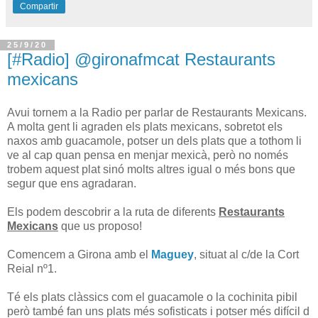
Compartir
25/9/20
[#Radio] @gironafmcat Restaurants
mexicans
Avui tornem a la Radio per parlar de Restaurants Mexicans.
A molta gent li agraden els plats mexicans, sobretot els
naxos amb guacamole, potser un dels plats que a tothom li
ve al cap quan pensa en menjar mexicà, però no només
trobem aquest plat sinó molts altres igual o més bons que
segur que ens agradaran.
Els podem descobrir a la ruta de diferents
Restaurants
Mexicans
que us proposo!
Comencem a Girona amb el
Maguey
, situat al c/de la Cort
Reial nº1.
Té els plats clàssics com el guacamole o la cochinita pibil
però també fan uns plats més sofisticats i potser més difícil d