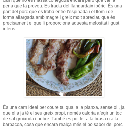
carn que no és massa coneguda encara però que val la
pena que la proveu. Es tracta del llangardaix ibèric. És una
part del porc que es troba entre l'espinada i el llom i de
forma allargada amb magre i greix molt apreciat, que és
precisament el que li proporciona aquesta melositat i gust
intens.
És una carn ideal per coure tal qual a la planxa, sense oli, ja
que ella ja té el seu greix propi, només caldria afegir un toc
de sal gruixuda i pebre. També es pot fer a la brasa o a la
barbacoa, cosa que encara realça més el bo sabor del porc