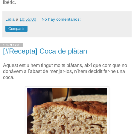
ibèric.
Lídia
a
10:55:00
No hay comentarios:
Compartir
18/9/20
[#Recepta] Coca de plàtan
Aquest estiu hem tingut molts plàtans, així que com que no
donàvem a l'abast de menjar-los, n'hem decidit fer-ne una
coca.