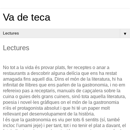
Va de teca
▼
Lectures
No tot a la vida és provar plats, fer receptes o anar a
restaurants a descobrir alguna delícia que ens ha restat
amagada fins aquell dia. Dins el món de la literatura, hi ha
infinitat de llibres que ens parlen de la gastronomia, i no em
refereixo pas a receptaris, manuals de capçalera sobre la
cuina o guies dels grans cuiners, sinó tota aquella literatura,
poesia i novel·les gràfiques on el món de la gastronomia
n'és el protagonista absolut i que hi té un paper molt
rellevant pel desenvolupament de la història.
I és que la gastronomia es viu per tots 6 sentits (sí, també
incloc l'umami jeje) i per tant, tot i no tenir el plat a davant, el