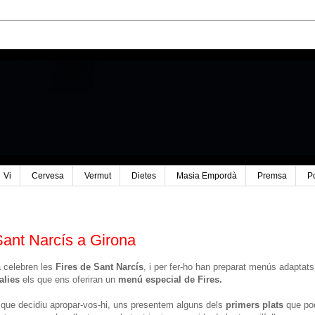
Vi
Cervesa
Vermut
Dietes
Masia Empordà
Premsa
P
Sant Narcís a Girona
a celebren les
Fires de Sant Narcís
, i per fer-ho han preparat menús adaptats
alies
els que ens oferiran un
menú especial de Fires.
 que decidiu apropar-vos-hi, uns presentem alguns dels
primers plats
que po