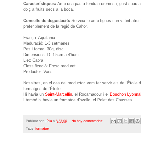
Característiques:
Amb una pasta tendra i cremosa, gust suau a ll
dolç a fruits secs a la boca.
Consells de degustació:
Serveix-lo amb figues i un vi tint afruit
preferiblement de la regió de Cahor.
França: Aquitania
Maduració: 1-3 setmanes
Pes i forma: 30g, disc
Dimensions: D. 1'5cm a 4'5cm.
Llet: Cabra
Classificació: Fresc madurat
Productor: Varis
Nosaltres, en el cas del productor, vam fer servir els de l'Étoil
formatges de l'Étoile.
Hi havia un
Saint-Marcellin
, el Rocamadour i el
Bouchon Lyonna
I també hi havia un formatge d'ovella, el Palet des Causses.
Publicat per
Lídia
a
8:37:00
No hay comentarios:
Tags:
formatge