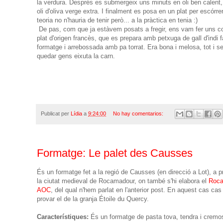
la verdura. Després es submergeix uns minuts en oli ben calent, 
oli d'oliva verge extra. I finalment es posa en un plat per escórrer
teoria no n'hauria de tenir però... a la pràctica en tenia :)
De pas, com que ja estàvem posats a fregir, ens vam fer uns c
plat d'origen francès, que es prepara amb petxuga de gall d'indi fa
formatge i arrebossada amb pa torrat. Era bona i melosa, tot i ser
quedar gens eixuta la carn.
Publicat per
Lídia
a
9:24:00
No hay comentarios:
Formatge: Le palet des Causses
És un formatge fet a la regió de Causses (en direcció a Lot), a p
la ciutat medieval de Rocamadour, on també s'hi elabora el
Roc
AOC
, del qual n'hem parlat en l'anterior post. En aquest cas ca
provar el de la granja Étoile du Quercy.
Característiques:
És un formatge de pasta tova, tendra i cremo