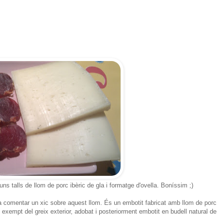
s talls de llom de porc ibèric de gla i formatge d'ovella. Boníssim ;)
 comentar un xic sobre aquest llom. És
un embotit
fabricat
amb
llom
de porc
exempt
del greix
exterior
,
adobat
i
posteriorment
embotit
en
budell
natural
de