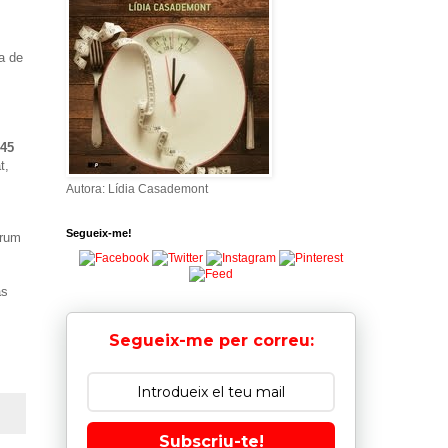
a de
 45
t,
Autora: Lídia Casademont
Segueix-me!
arum
as
Segueix-me per correu:
Subscriu-te!