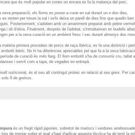
ncara que és
molt popular en zones on encara es fa la matança del porc.
a seva
preparació
, els
lloms
es posen a
curar
en sal
durant
un o
dos dies
,
s
es
renten
per treure
la sal
i
se'ls
deixa
un parell
de dies
fins que
quedin ben
eguts
.
Posteriorment
,
s
'adoben
amb
un amaniment
preparat
amb
pebre vermel
nga
i
oli
d'oliva
.
Finalment
,
després de l'
adobat
,
s'introdueixen en
budells
alla
ngen
per a la seva
curació en
un ambient
fresc
i
sec
durant
almenys dos
mes
a
matèria primera
procedeix de
porcs
de raça
Ibèrica
,
es
fa una
distinció
i
par
embotit
ibèric
.
No hi ha diferències
apreciables
pel que fa
a la seva fabricaci
 període
de curació
és
més
llarg
.
El llom
embotit
s'ha de consumir
cru
,
tallat
odanxes
i
servit
com a tapa
, de vegades en
entrepà
.
ivell
nutricional
,
és el seu alt
contingut
proteic
en relació al seu
greix
.
Per ca
n
sols 8
de greixos
.
empura
és un fregit ràpid japonès, sobretot de mariscs i verdures arrebossad
tros de menjar sobre el qual s'hagi d'aplicar aquesta tècnica ha de tenir la m