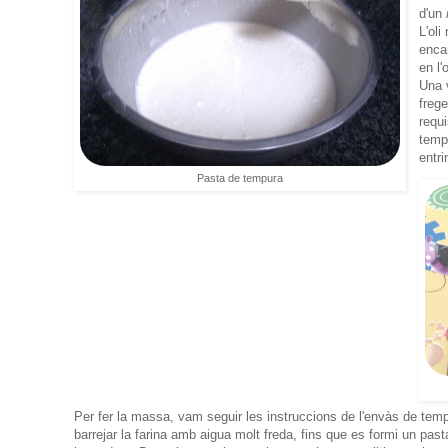
d'un
L'oli
enca
en l'
Una 
freg
requi
temp
entri
Pasta de tempura
Per fer la massa, vam seguir les instruccions de l'envàs de tem
barrejar la farina amb aigua molt freda, fins que es formi un past