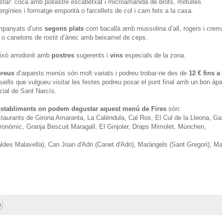
star: coca amb pollastre escabetxat i microamanida de brots, milfulles
ergínies i formatge emporità o farcellets de col i carn fets a la casa.
panyats d’uns
segons plats
com bacallà amb mussolina d’all, rogers i crem
 o canelons de rostit d’ànec amb beixamel de ceps.
això arrodonit amb
postres
sugerents i
vins
especials de la zona.
preus
d’aquests menús són molt variats i podreu trobar-ne des de
12 € fins a
quells que vulgueu visitar les festes podreu posar el punt final amb un bon àpa
cial de Sant Narcís.
establiments on podem degustar aquest menú de Fires
són:
staurants de Girona Amaranta, La Calèndula, Cal Ros, El Cul de la Lleona, G
ronòmic, Granja Bescuit Maragall, El Ginjoler, Draps Mimolet, München,
aldes Malavella), Can Joan d'Adri (Canet d'Adri), Maràngels (Sant Gregori), M