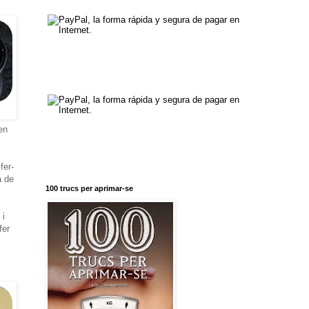
en
fer-
a de
100 trucs per aprimar-se
 i
fer