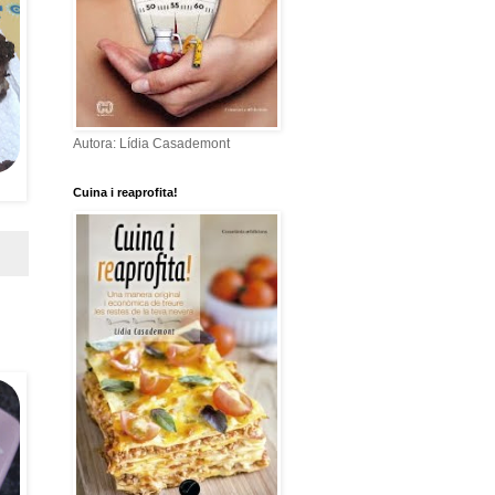
Autora: Lídia Casademont
Cuina i reaprofita!