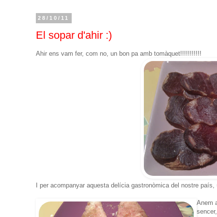
28/10/11
El sopar d'ahir :)
Ahir ens vam fer, com no, un bon pa amb tomàquet!!!!!!!!!!!
I per acompanyar aquesta delícia gastronòmica del nostre país, un
Anem a
sencer
,