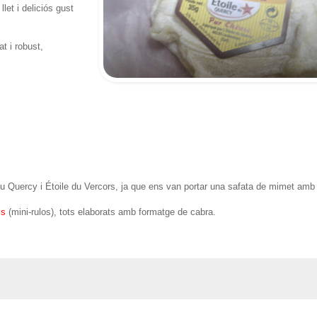
et i deliciós gust
at i robust,
e du Quercy i Étoile du Vercors, ja que ens van portar una safata de mimet amb
is
(mini-rulos), tots elaborats amb formatge de cabra.