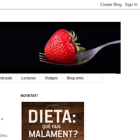
odcasts
Lectures
Viatges
Blog amic
NOVETAT!
 a
dreu