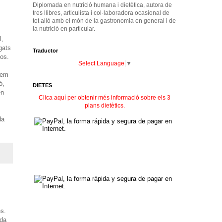
Diplomada en nutrició humana i dietètica, autora de
tres llibres, articulista i col·laboradora ocasional de
tot allò amb el món de la gastronomia en general i de
la nutrició en particular.
l
,
rgats
Traductor
os
.
Select Language
▼
lem
ó
,
DIETES
en
Clica aquí per obtenir més informació sobre els 3
plans dietètics.
da
es.
ida