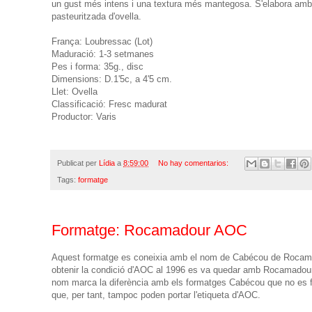
un gust més intens i una textura més mantegosa. S'elabora amb 
pasteuritzada d'ovella.
França: Loubressac (Lot)
Maduració: 1-3 setmanes
Pes i forma: 35g., disc
Dimensions: D.1'5c, a 4'5 cm.
Llet: Ovella
Classificació: Fresc madurat
Productor: Varis
Publicat per
Lídia
a
8:59:00
No hay comentarios:
Tags:
formatge
Formatge: Rocamadour AOC
Aquest formatge es coneixia amb el nom de Cabécou de Rocama
obtenir la condició d'AOC al 1996 es va quedar amb Rocamadour
nom marca la diferència amb els formatges Cabécou que no es fa
que, per tant, tampoc poden portar l'etiqueta d'AOC.