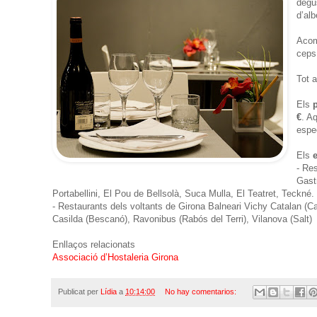
degu
d’alb
Acom
ceps
Tot 
Els
€
. A
espe
Els
- Re
Gast
Portabellini, El Pou de Bellsolà, Suca Mulla, El Teatret, Teckné.
- Restaurants dels voltants de Girona Balneari Vichy Catalan (C
Casilda (Bescanó), Ravonibus (Rabós del Terri), Vilanova (Salt)
Enllaços relacionats
Associació d’Hostaleria Girona
Publicat per
Lídia
a
10:14:00
No hay comentarios: