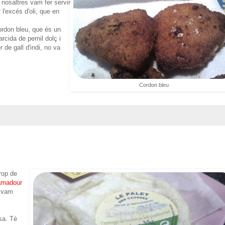
nosaltres vam fer servir
 l'excés d'oli, que en
ordon bleu, que és un
rcida de pernil dolç i
 de gall d'indi, no va
Cordon bleu
rop de
amadour
s vam
sa. Té