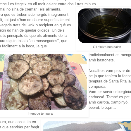
mos
i es fregeix en oli molt calent entre dos i tres minuts.
 mai no s'ha de cremar i els aliments,
ra que es troben submergits íntegrament
oli, tot just s'han de daurar superficialment.
vegada trets del wok o recipient en què es
eixin
no
han de quedar oliosos. Un dels
sits principals és que els aliments de la
ura siguin tallats "en mossegades", que
n fàcilment a la boca, ja que
Oli d'oliva ben calen
tradicionalment es meng
amb bastonets.
Nosaltres vam provar de 
ne ja que teníem la farin
tempura de Santa Rita ja
comprada.
Vam fer servir esbergínia
carbassó. També es pot 
amb carrota, xampinyó,
pebrot, bròquil...
Intent de tempura
pura, que consistia en
a que serviràs per fregir