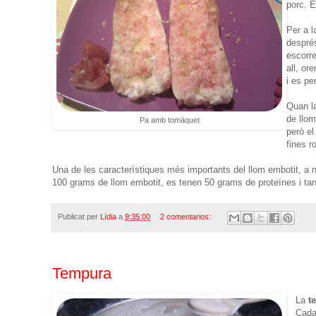
porc
.
E
Per a l
despré
escorr
all
,
ore
i
es
pe
Quan l
de llom
Pa amb tomàquet
però
el
fines
r
Una
de les
característiques
més
importants
del llom
embotit
, a n
100
grams
de llom
embotit
,
es
tenen 50
grams
de proteïnes
i ta
Publicat per
Lídia
a
9:35:00
2 comentarios:
Tempura
La
t
Cada 