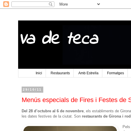
Va de teca
Inici
Restaurants
Amb Estrella
Formatges
29/10/11
Menús especials de Fires i Festes de 
Del 28 d’octubre al 6 de novembre
, els establiments de Giron
les dates festives de la ciutat. Son
restaurants de Girona i rod
Pels