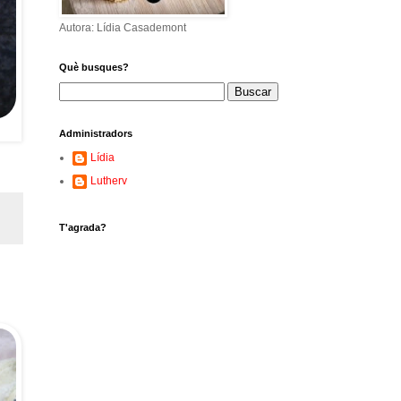
Autora: Lídia Casademont
Què busques?
Administradors
Lídia
Lutherv
T'agrada?