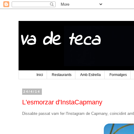
Va de teca
Inici
Restaurants
Amb Estrella
Formatges
24/4/14
L'esmorzar d'InstaCapmany
Dissabte passat vam fer l'Instagram de Capmany, coincidint amb e