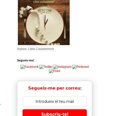
Autora: Lídia Casademont
Segueix-me!
Segueix-me per correu:
m
Subscriu-te!