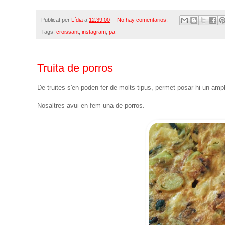
Publicat per
Lídia
a
12:39:00
No hay comentarios:
Tags:
croissant
,
instagram
,
pa
Truita de porros
De truites s'en poden fer de molts tipus, permet posar-hi un ampli
Nosaltres avui en fem una de porros.