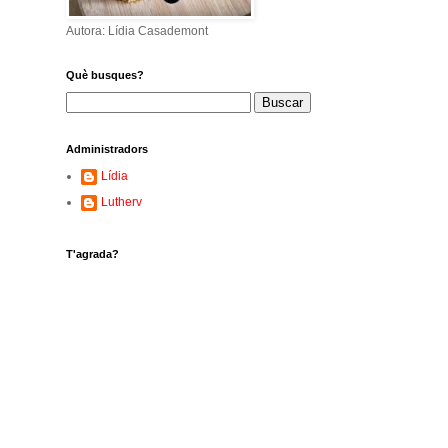
Autora: Lídia Casademont
Què busques?
Administradors
Lídia
Lutherv
T'agrada?