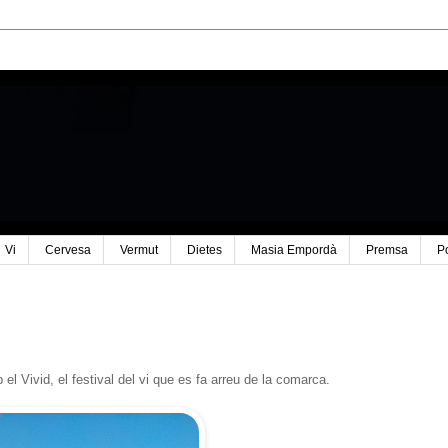
Vi
Cervesa
Vermut
Dietes
Masia Empordà
Premsa
P
l Vivid, el festival del vi que es fa arreu de la comarca.