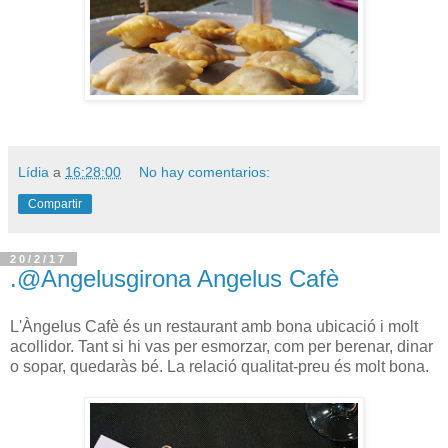
Lídia
a
16:28:00
No hay comentarios:
Compartir
20/2/17
.@Angelusgirona Angelus Cafè
L'Àngelus Cafè és un restaurant amb bona ubicació i molt
acollidor. Tant si hi vas per esmorzar, com per berenar, dinar
o sopar, quedaràs bé. La relació qualitat-preu és molt bona.