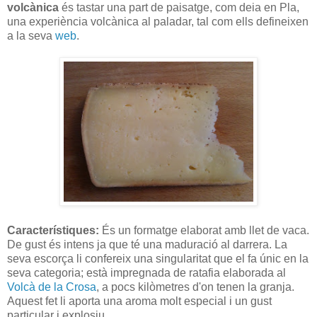
volcànica
és tastar una part de paisatge, com deia en Pla,
una experiència volcànica al paladar, tal com ells defineixen
a la seva
web
.
Característiques:
És un formatge elaborat amb llet de vaca.
De gust és intens ja que té una maduració al darrera. La
seva escorça li confereix una singularitat que el fa únic en la
seva categoria; està impregnada de ratafia elaborada al
Volcà de la Crosa
, a pocs kilòmetres d'on tenen la granja.
Aquest fet li aporta una aroma molt especial i un gust
particular i explosiu.