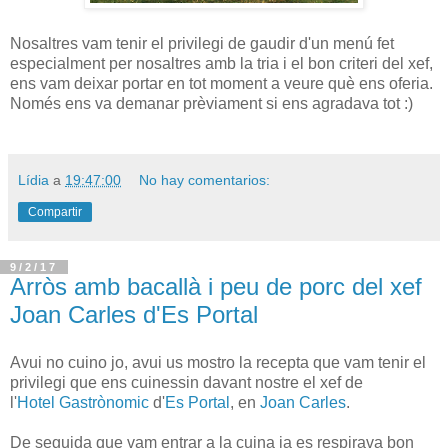
Nosaltres vam tenir el privilegi de gaudir d'un menú fet
especialment per nosaltres amb la tria i el bon criteri del xef,
ens vam deixar portar en tot moment a veure què ens oferia.
Només ens va demanar prèviament si ens agradava tot :)
Lídia
a
19:47:00
No hay comentarios:
Compartir
9/2/17
Arròs amb bacallà i peu de porc del xef
Joan Carles d'Es Portal
Avui no cuino jo, avui us mostro la recepta que vam tenir el
privilegi que ens cuinessin davant nostre el xef de
l'
Hotel Gastrònomic
d'
Es Portal
, en
Joan Carles
.
De seguida que vam entrar a la cuina ja es respirava bon