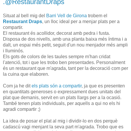
.@RestaurantDraps
Situat al bell mig del
Barri Vell de Girona
trobem el
Restaurant Draps
, un lloc ideal per a menjar plats per a
compartir.
El restaurant és acollidor, decorat amb pedra i fusta.
Disposa de dos nivells, amb una planta baixa més íntima i a
dalt, un espai més petit, seguit d'un nou menjador més ampli
i lluminós.
Els gots de colors de les taules sempre m'han cridat
l'atenció, tot i que les trobo ben presentades. Personalment
és un restaurant que m'agrada, tant per la decoració com per
la cuina que elaboren.
Com ja he dit
els plats són a compartir
, ja que es presenten
en quantitats generoses o expressament dues unitats del
plat que demanis, servit en un plats llargs per a la ocasió.
També tenen plats individuals, per aquells a qui no els hi
agradi compartir ;)
La idea de posar el plat al mig i dividir-lo en dos perquè
cadascú vagi menjant la seva part m'agrada. Trobo que es