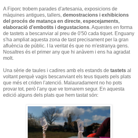
A Fiporc trobem parades d'artesania, exposicions de
màquines antigues, tallers,
demostracions i exhibicions
del procés de matança en directe, especejaments,
elaboració d'embotits i degustacions
. Aquestes en forma
de tastets a bescanviar al preu de 0'50 cada tiquet. Enguany
s'ha ampliat aquesta zona de tast precisament per la gran
afluència de públic. I la veritat és que no m'estranya gens.
Nosaltres és el primer any que hi anàvem i ens ha agradat
molt.
Una sèrie de taules i cadires amb els estands de
tastets
al
voltant perquè vagis bescanviant els teus tiquets pels plats
que més et criden l'atenció. Malauradament no ho pots
provar tot, però l'any que ve tornarem segur. En aquesta
edició alguns dels plats que hem tastat són: