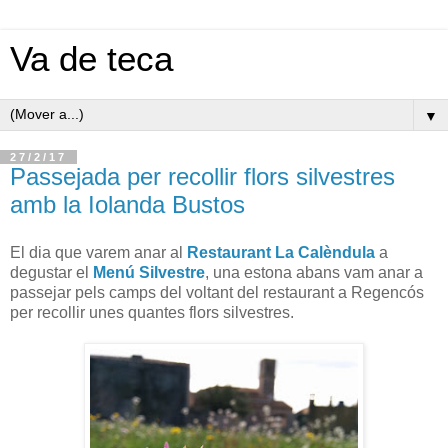
Va de teca
▼
27/2/17
Passejada per recollir flors silvestres
amb la Iolanda Bustos
El dia que varem anar al
Restaurant La Calèndula
a
degustar el
Menú Silvestre
, una estona abans vam anar a
passejar pels camps del voltant del restaurant a Regencós
per recollir unes quantes flors silvestres.