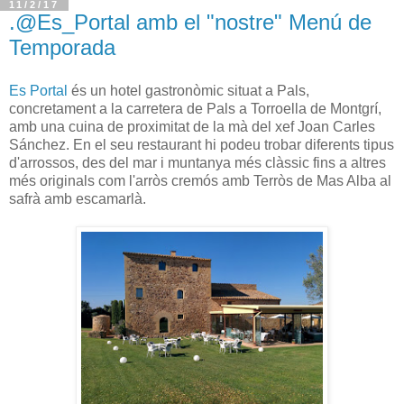
11/2/17
.@Es_Portal amb el "nostre" Menú de
Temporada
Es Portal
és un hotel gastronòmic situat a Pals,
concretament a la carretera de Pals a Torroella de Montgrí,
amb una cuina de proximitat de la mà del xef Joan Carles
Sánchez. En el seu restaurant hi podeu trobar diferents tipus
d'arrossos, des del mar i muntanya més clàssic fins a altres
més originals com l'arròs cremós amb Terròs de Mas Alba al
safrà amb escamarlà.