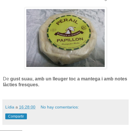
De
gust suau, amb un lleuger toc a mantega i amb notes
làcties fresques.
Lídia
a
16:28:00
No hay comentarios:
Compartir