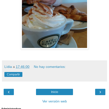
Lídia
a
17:46:00
No hay comentarios:
Compartir
‹
›
Inicio
Ver versión web
Administradors