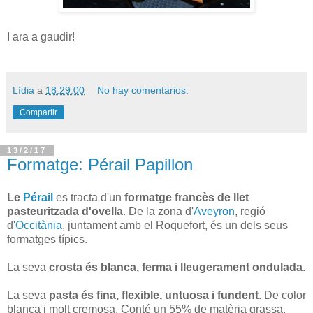
I ara a gaudir!
Lídia
a
18:29:00
No hay comentarios:
Compartir
13/2/17
Formatge: Pérail Papillon
Le
Pérail
es tracta d'un
formatge francès de llet
pasteuritzada d'ovella
. De la zona d'
Aveyron
, regió
d'
Occitània
, juntament amb el Roquefort, és un dels seus
formatges típics.
La seva
crosta és blanca, ferma i lleugerament ondulada
.
La seva
pasta és fina, flexible, untuosa i fundent
. De color
blanca i molt cremosa. Conté un 55% de matèria grassa.