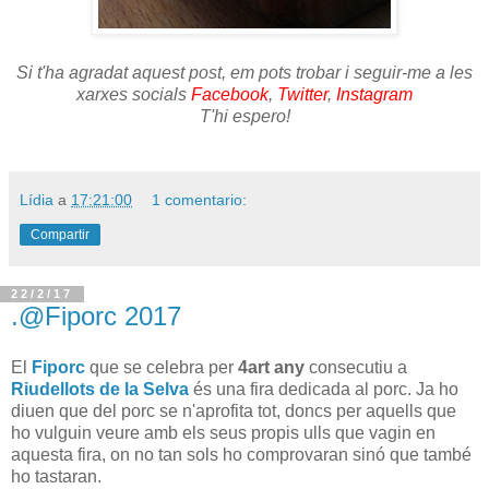
Si t'ha agradat aquest post, em pots trobar i seguir-me a les
xarxes socials
Facebook
,
Twitter
,
Instagram
T'hi espero!
Lídia
a
17:21:00
1 comentario:
Compartir
22/2/17
.@Fiporc 2017
El
Fiporc
que se celebra per
4art any
consecutiu a
Riudellots de la Selva
és una fira dedicada al porc. Ja ho
diuen que del porc se n'aprofita tot, doncs per aquells que
ho vulguin veure amb els seus propis ulls que vagin en
aquesta fira, on no tan sols ho comprovaran sinó que també
ho tastaran.