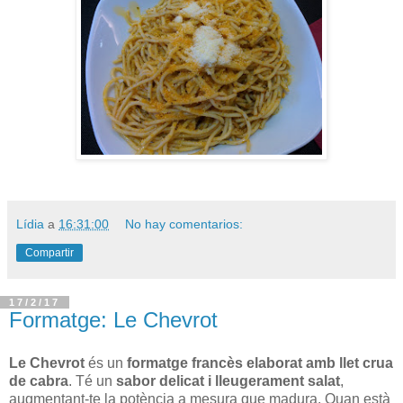
Lídia
a
16:31:00
No hay comentarios:
Compartir
17/2/17
Formatge: Le Chevrot
Le Chevrot
és un
formatge francès elaborat amb llet crua
de cabra
. Té un
sabor delicat i lleugerament salat
,
augmentant-te la potència a mesura que madura. Quan està