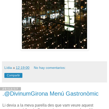
Lídia
a
12:19:00
No hay comentarios:
Compartir
20/12/17
.@DivinumGirona Menú Gastronòmic
Li devia a la meva parella des que vam veure aquest