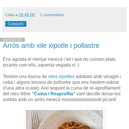
Lídia
a
16:45:00
1 comentario:
Compartir
15/12/17
Arròs amb xile xipotle i pollastre
Ens agrada el menjar mexicà i tot i que no cuinem plats
picants com ells, aquesta vegada sí :)
Teníem una llauna de
xiles xipotles
adobats amb vinagre i
ceba i alguns trossos de pollastre que ens havíem sobrat
d'una altra ocasió. Així seguint la cuina de re-aprofitament
del meu llibre
"Cuina i Reaprofita"
vam decidir donar-los
sortida amb un arròs mexicà mooooooooooooolt picant!