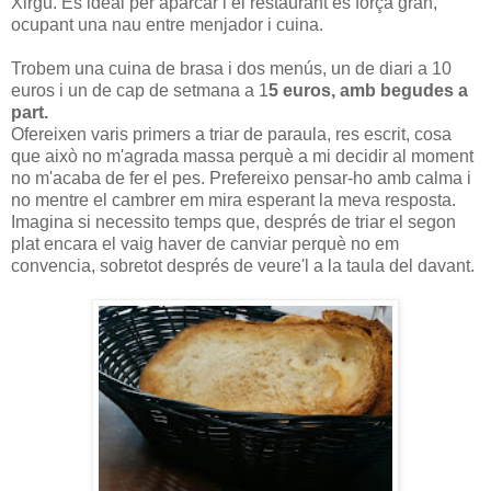
Xirgu. És ideal per aparcar i el restaurant és força gran,
ocupant una nau entre menjador i cuina.
Trobem una cuina de brasa i dos menús, un de diari a 10
euros i un de cap de setmana a 1
5 euros, amb begudes a
part.
Ofereixen varis primers a triar de paraula, res escrit, cosa
que això no m'agrada massa perquè a mi decidir al moment
no m'acaba de fer el pes. Prefereixo pensar-ho amb calma i
no mentre el cambrer em mira esperant la meva resposta.
Imagina si necessito temps que, després de triar el segon
plat encara el vaig haver de canviar perquè no em
convencia, sobretot després de veure'l a la taula del davant.