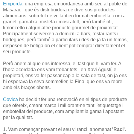
Emporda
, una empresa empordanesa amb seu al poble de
Masarac i que és distribuïdora de diversos productes
alimentaris, sobretot de vi, tant en format embotellat com a
granel, garnatxa, mistela i moscatell, però també oli,
limoncello i algun altre producte gourmet de proximitat.
Principalment serveixen a domicili a bars, restaurants i
bodegues, però també a particulars i des de ja fa un temps,
disposen de botiga on el client pot comprar directament el
seu producte.
Però anem al que ens interessa, el tast que hi vam fer. A
l'hora acordada ens vam trobar tots i en Xavi Agustí, el
propietari, ens va fer passar cap a la
sala de tast, on ja ens
hi esperava la seva sommelier, la Fina, que ens va rebre
amb els braços oberts.
Covica
ha decidit fer una renovació en el tipus de producte
que ofereix, creant marca i millorant-ne tant l'etiquetatge i
embotellat del producte, com ampliant la gama i apostant
per la qualitat.
1. Vam començar provant el seu vi ranci, anomenat
'Raci'
.