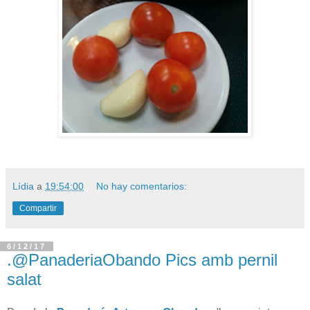
Lídia
a
19:54:00
No hay comentarios:
Compartir
6/12/17
.@PanaderiaObando Pics amb pernil
salat