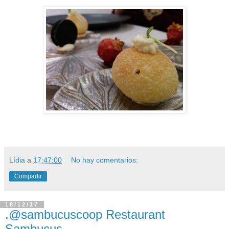
Lídia
a
17:47:00
No hay comentarios:
Compartir
18/12/17
.@sambucuscoop Restaurant
Sambucus