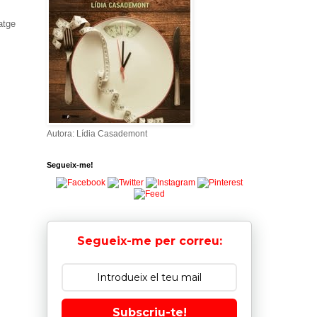
atge
Autora: Lídia Casademont
Segueix-me!
Segueix-me per correu:
Subscriu-te!