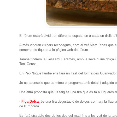
El fòrum estarà dividit en diferents espais, on a cada un d'ells s'
A més vindran cuiners reconeguts, com el xef Marc Ribas que en
comprar els tiquets a la pàgina web del fòrum.
També tindrem la Gessamí Caramés, amb la seva cuina dolça i u
Toni Gerez.
En Pep Nogué també ens farà un Tast del formatges Guanyadors
Jo us aconsello que us mireu el programa amb detall i adquiriu el
Una altra proposta que us faig és una fira que es fa a Figueres 
-
Figa Dolça
, és una fira degustació de dolços com ara la flaona
de l'Empordà
Es farà dissabte des de les deu del matí fins a les vuit de la ta