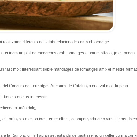
hi realitzaran diferents activitats relacionades amb el formatge.
s cuinarà un plat de macarrons amb formatges o una risottada, ja es poden
n tast molt interessant sobre maridatges de formatges amb el mestre format
 del Concurs de Formatges Artesans de Catalunya que val molt la pena.
s tiquets que us interessin.
dedicada al món dolç;
, els brúnyols o els xuixos, entre altres, acompanyada amb vins i licors dolç
rda a la Rambla, on hi hauran set estands de pastisseria, un celler com a conv