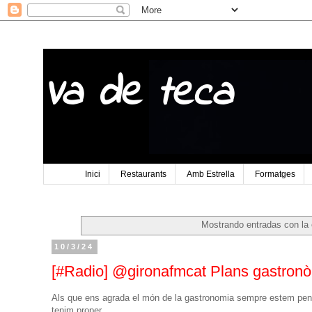
Va de teca
Inici
Restaurants
Amb Estrella
Formatges
Mostrando entradas con la 
10/3/24
[#Radio] @gironafmcat Plans gastron
Als que ens agrada el món de la gastronomia sempre estem pend
tenim proper.