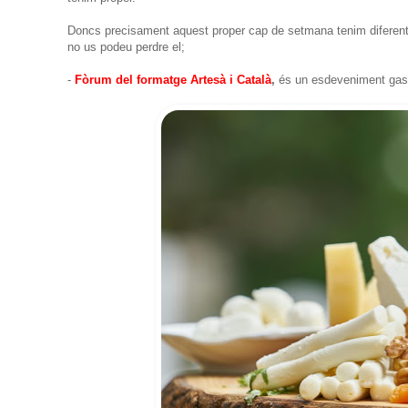
Doncs precisament aquest proper cap de setmana tenim diferents p
no us podeu perdre el;
-
Fòrum del formatge Artesà i Català
,
és un esdeveniment gastro