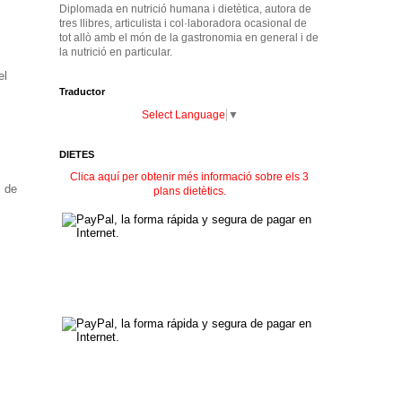
Diplomada en nutrició humana i dietètica, autora de
tres llibres, articulista i col·laboradora ocasional de
tot allò amb el món de la gastronomia en general i de
la nutrició en particular.
el
Traductor
Select Language
▼
DIETES
Clica aquí per obtenir més informació sobre els 3
s de
plans dietètics.