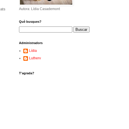
lats
Autora: Lídia Casademont
Què busques?
Administradors
Lídia
Lutherv
T'agrada?