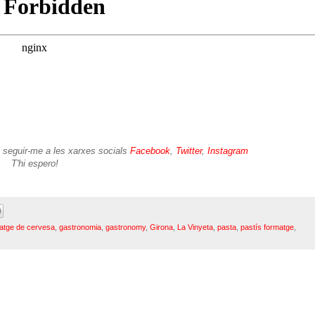
i seguir-me a les xarxes socials
Facebook
,
Twitter
,
Instagram
T'hi espero!
atge de cervesa
,
gastronomia
,
gastronomy
,
Girona
,
La Vinyeta
,
pasta
,
pastís formatge
,