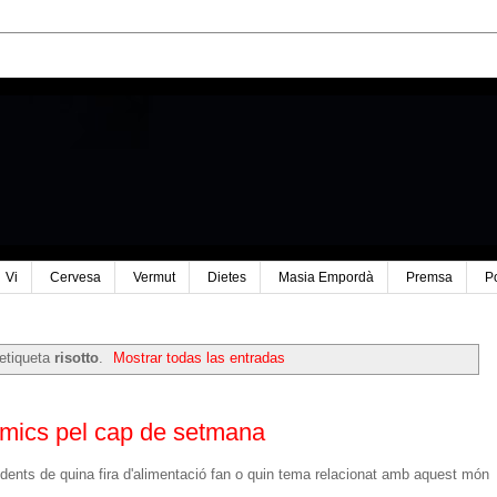
Vi
Cervesa
Vermut
Dietes
Masia Empordà
Premsa
P
etiqueta
risotto
.
Mostrar todas las entradas
òmics pel cap de setmana
ents de quina fira d'alimentació fan o quin tema relacionat amb aquest món