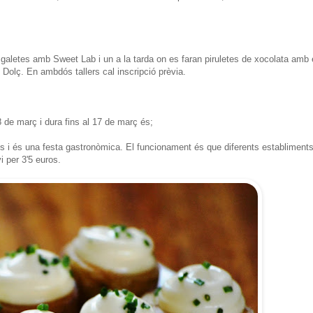
r galetes amb Sweet Lab i un a la tarda on es faran piruletes de xocolata amb 
l Dolç. En ambdós tallers cal inscripció prèvia.
8 de març i dura fins al 17 de març és;
 i és una festa gastronòmica. El funcionament és que diferents establiment
i per 3'5 euros.