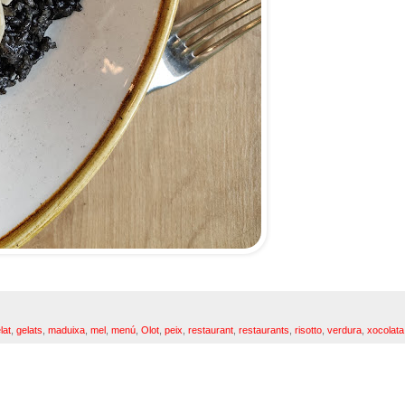
lat
,
gelats
,
maduixa
,
mel
,
menú
,
Olot
,
peix
,
restaurant
,
restaurants
,
risotto
,
verdura
,
xocolata