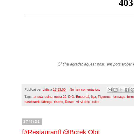
Si t'ha agradat aquest post, em pots trobar 
Publicat per
Lídia
a
17:33:00
No hay comentarios:
Tags:
artesà
,
cuina
,
cuina 22
,
D.O. Empordà
,
figa
,
Figueres
,
formatge
,
form
pastisseria fàbrega
,
risotto
,
Roses
,
vi
,
vi dolç
,
xuixo
27/5/22
[#Restaurant] @Bcrek Olot