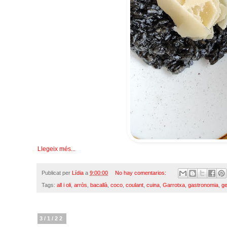
Llegeix més...
Publicat per
Lídia
a
9:00:00
No hay comentarios:
Tags:
all i oli
,
arròs
,
bacallà
,
coco
,
coulant
,
cuina
,
Garrotxa
,
gastronomia
,
ge
3/1/22