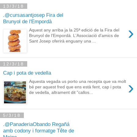
13/3/18
.@cursasantjosep Fira del
Brunyol de l'Empordà
›
Aquest any arriba ja la 25ª edició de la Fira del
Brunyol de l'Empordà. L'Associació d'amics de
Sant Josep oferirà enguany una ...
12/3/18
Cap i pota de vedella
›
Aquesta vegada us porto una recepta que va molt
bé per aquest fred que ens està fent, cap i pota
de vedella, altrament dit "callos...
5/3/18
.@PanaderiaObando Regañá
amb codony i formatge Tête de
Moine