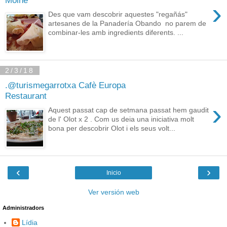
›
Des que vam descobrir aquestes "regañás"
artesanes de la Panadería Obando no parem de
combinar-les amb ingredients diferents. ...
2/3/18
.@turismegarrotxa Cafè Europa
Restaurant
›
Aquest passat cap de setmana passat hem gaudit
de l' Olot x 2 . Com us deia una iniciativa molt
bona per descobrir Olot i els seus volt...
‹
›
Inicio
Ver versión web
Administradors
Lídia