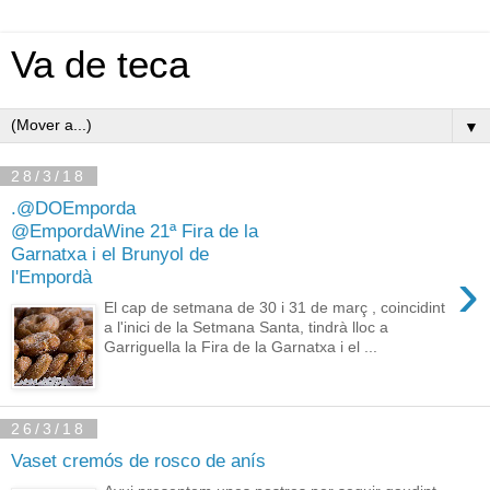
Va de teca
▼
28/3/18
.@DOEmporda
@EmpordaWine 21ª Fira de la
Garnatxa i el Brunyol de
›
l'Empordà
El cap de setmana de 30 i 31 de març , coincidint
a l'inici de la Setmana Santa, tindrà lloc a
Garriguella la Fira de la Garnatxa i el ...
26/3/18
Vaset cremós de rosco de anís