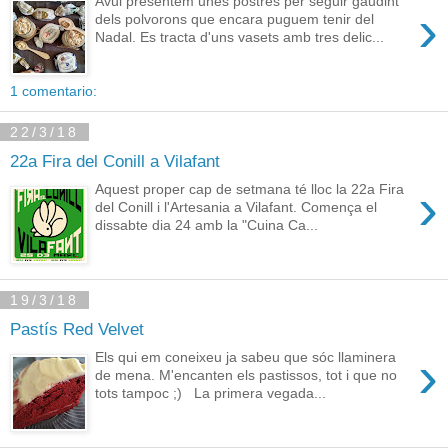
Avui presentem unes postres per seguir gaudint
›
dels polvorons que encara puguem tenir del
Nadal. Es tracta d'uns vasets amb tres delic...
1 comentario:
22/3/18
22a Fira del Conill a Vilafant
›
Aquest proper cap de setmana té lloc la 22a Fira
del Conill i l'Artesania a Vilafant. Comença el
dissabte dia 24 amb la "Cuina Ca...
19/3/18
Pastís Red Velvet
›
Els qui em coneixeu ja sabeu que sóc llaminera
de mena. M'encanten els pastissos, tot i que no
tots tampoc ;) La primera vegada...