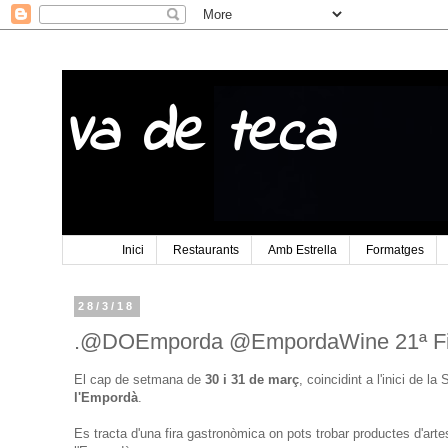
Va de teca
Inici
Restaurants
Amb Estrella
Formatges
28/3/18
.@DOEmporda @EmpordaWine 21ª Fira 
El cap de setmana de
30 i 31 de març
, coincidint a l'inici de l
l'Empordà
.
Es tracta d'una fira gastronòmica on pots trobar productes d'ar