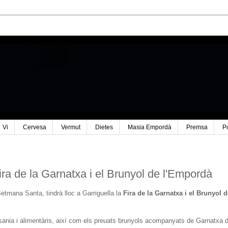
Vi
Cervesa
Vermut
Dietes
Masia Empordà
Premsa
P
de la Garnatxa i el Brunyol de l'Empordà
a Setmana Santa, tindrà lloc a Garriguella la
Fira de la Garnatxa i el Brunyol d
tesania i alimentàris, així com els preuats brunyols acompanyats de Garnatxa 