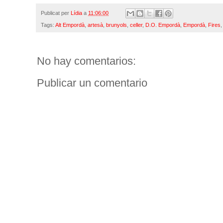
Publicat per
Lídia
a
11:06:00
Tags:
Alt Empordà
,
artesà
,
brunyols
,
celler
,
D.O. Empordà
,
Empordà
,
Fires
No hay comentarios:
Publicar un comentario