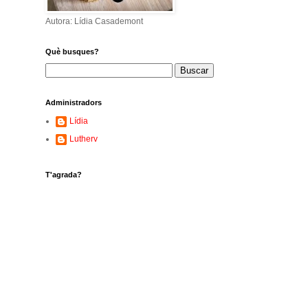
Autora: Lídia Casademont
Què busques?
Administradors
Lídia
Lutherv
T'agrada?