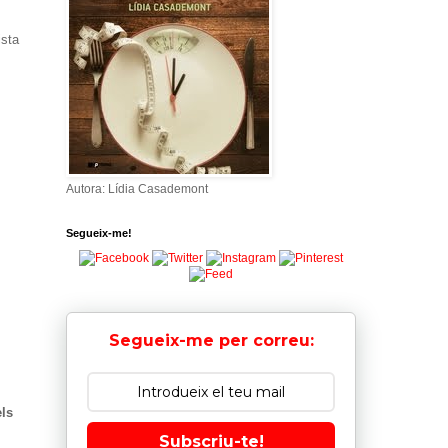
ista
Autora: Lídia Casademont
Segueix-me!
Segueix-me per correu:
els
Subscriu-te!