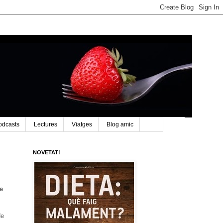
odcasts
Lectures
Viatges
Blog amic
NOVETAT!
e
de