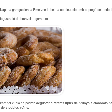
l'arpista garriguellenca Emelyne Lobel i a continuació amb el pregó del period
 degustació de brunyols i garnatxa.
durant tot el dia es podran
degustar diferents tipus de brunyols elaborats p
 i dels pobles veïns.