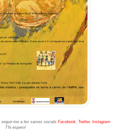
i seguir-me a les xarxes socials
Facebook
,
Twitter
,
Instagram
T'hi espero!