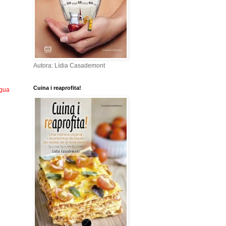
Autora: Lídia Casademont
Cuina i reaprofita!
igua