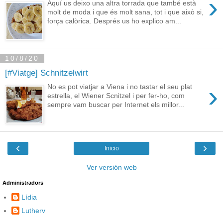
›
Aquí us deixo una altra torrada que també està
molt de moda i que és molt sana, tot i que això si,
força calòrica. Després us ho explico am...
10/8/20
[#Viatge] Schnitzelwirt
›
No es pot viatjar a Viena i no tastar el seu plat
estrella, el Wiener Scnitzel i per fer-ho, com
sempre vam buscar per Internet els millor...
‹
›
Inicio
Ver versión web
Administradors
Lídia
Lutherv