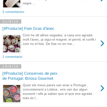
negre ...
2 comentarios:
21/8/20
[#Producte] Foie Gras d'ànec
Com he dit altres vegades, a casa ens agrada
›
molt l'ànec, ja sigui el magret, el pernil, el confit i
com no el foie. De foie no en me...
1 comentario:
19/8/20
[#Producte] Conserves de peix
de Portugal; Briosa Gourmet
›
Quan els meus pares van anar a Portugal ,
concretament a Lisboa , ens van dur algun
souvenir i ells ja saben que el que ens agrada
més és l...