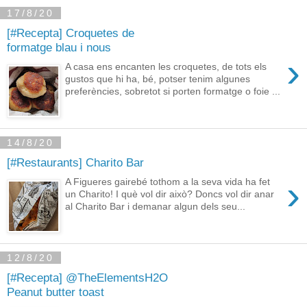
17/8/20
[#Recepta] Croquetes de
formatge blau i nous
›
A casa ens encanten les croquetes, de tots els
gustos que hi ha, bé, potser tenim algunes
preferències, sobretot si porten formatge o foie ...
14/8/20
[#Restaurants] Charito Bar
›
A Figueres gairebé tothom a la seva vida ha fet
un Charito! I què vol dir això? Doncs vol dir anar
al Charito Bar i demanar algun dels seu...
12/8/20
[#Recepta] @TheElementsH2O
Peanut butter toast