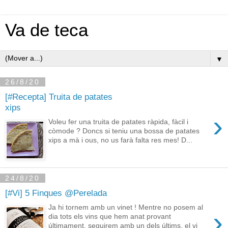
Va de teca
▼
26/8/20
[#Recepta] Truita de patates
xips
›
Voleu fer una truita de patates ràpida, fàcil i
còmode ? Doncs si teniu una bossa de patates
xips a mà i ous, no us farà falta res mes! D...
24/8/20
[#Vi] 5 Finques @Perelada
Ja hi tornem amb un vinet ! Mentre no posem al
›
dia tots els vins que hem anat provant
últimament, seguirem amb un dels últims, el vi