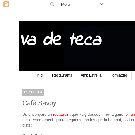
Va de teca
Inici
Restaurants
Amb Estrella
Formatges
11/11/14
Café Savoy
Us ensenyaré un
restaurant
que vaig descobrir no fa gaire,
el ju
més. Exactament quatre vegades són les que hi he anat, així qu
plats;