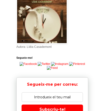
Autora: Lídia Casademont
Segueix-me!
Segueix-me per correu:
Subscriu-te!