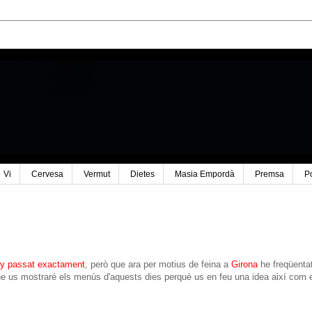
Vi
Cervesa
Vermut
Dietes
Masia Empordà
Premsa
P
ny passat exactament
, però que ara per motius de feina a
Girona
he freqüenta
e us mostraré els menús d'aquests dies perquè us en feu una idea així com 