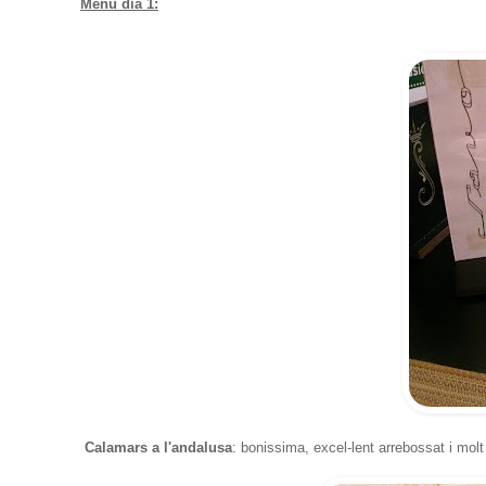
Menú dia 1:
Calamars a l'andalusa
: bonissima, excel-lent arrebossat i molt