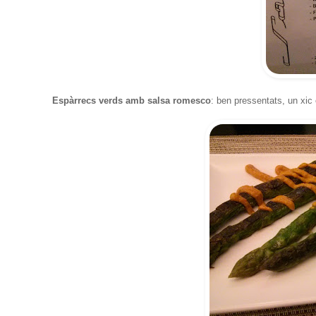
Espàrrecs verds amb salsa romesco
: ben pressentats, un xic 