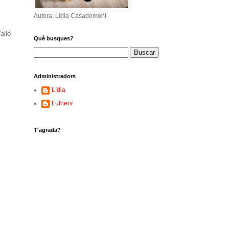
Autora: Lídia Casademont
allò
Què busques?
Administradors
Lídia
Lutherv
T'agrada?