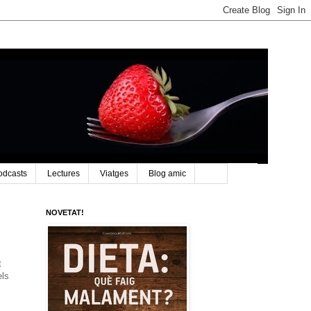
odcasts
Lectures
Viatges
Blog amic
NOVETAT!
t
els