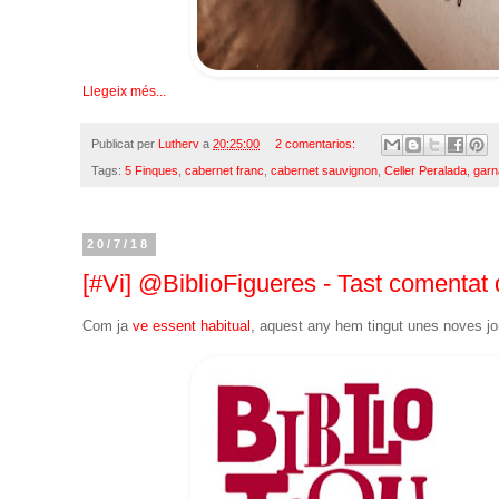
Llegeix més...
Publicat per
Lutherv
a
20:25:00
2 comentarios:
Tags:
5 Finques
,
cabernet franc
,
cabernet sauvignon
,
Celler Peralada
,
garn
20/7/18
[#Vi] @BiblioFigueres - Tast comentat de
Com ja
ve essent habitual
, aquest any hem tingut unes noves j