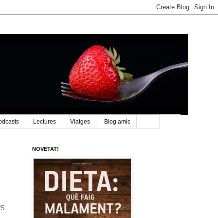
odcasts
Lectures
Viatges
Blog amic
NOVETAT!
"5