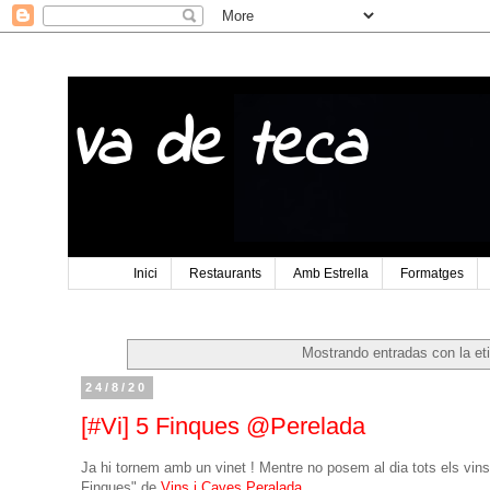
Va de teca
Inici
Restaurants
Amb Estrella
Formatges
Mostrando entradas con la et
24/8/20
[#Vi] 5 Finques @Perelada
Ja hi tornem amb un vinet ! Mentre no posem al dia tots els vin
Finques" de
Vins i Caves Peralada
.