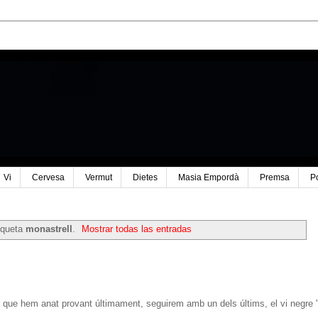
Vi
Cervesa
Vermut
Dietes
Masia Empordà
Premsa
P
iqueta
monastrell
.
Mostrar todas las entradas
s que hem anat provant últimament, seguirem amb un dels últims, el vi negre 