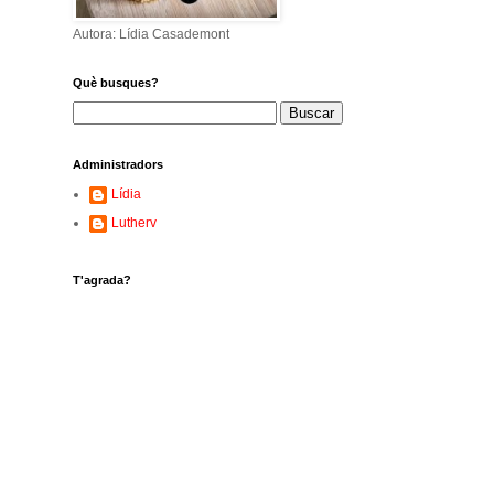
Autora: Lídia Casademont
Què busques?
Administradors
Lídia
Lutherv
T'agrada?