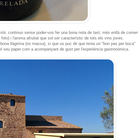
tir, continuo sense poder-vos fer una bona nota de tast, més enllà de comen
a foto) i l'aroma afruitat que sol ser característic de tots els vins joves.
o bona llàgrima (no massa), si que us puc dir que tenia un "bon pas per boca"
é el seu paper com a acompanyant de gust per l'experiència gastronòmica.