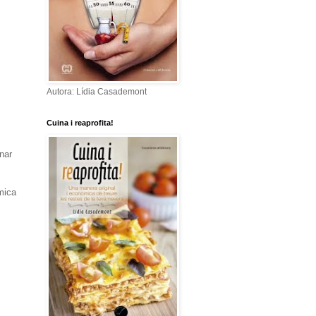
Autora: Lídia Casademont
Cuina i reaprofita!
nar
mica