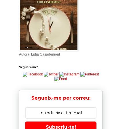
Autora: Lídia Casademont
Segueix-me!
Segueix-me per correu:
Subscriu-te!