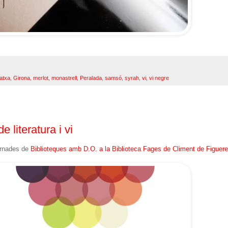
atxa
,
Girona
,
merlot
,
monastrell
,
Peralada
,
samsó
,
syrah
,
vi
,
vi negre
 literatura i vi
ornades de
Biblioteques amb D.O. a la Biblioteca Fages de Climent de Figuer