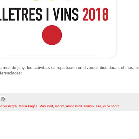
 mes de juny, les activitats es reparteixen en diversos dies durant el mes, e
iferenciades:
natxa negra
,
Marià Pagès
,
Mas Pòlit
,
merlot
,
monastrell
,
samsó
,
sirà
,
vi
,
vi negre