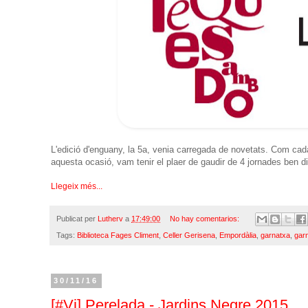
L'edició d'enguany, la 5a, venia carregada de novetats. Com cada
aquesta ocasió, vam tenir el plaer de gaudir de 4 jornades ben d
Llegeix més...
Publicat per
Lutherv
a
17:49:00
No hay comentarios:
Tags:
Biblioteca Fages Climent
,
Celler Gerisena
,
Empordàlia
,
garnatxa
,
gar
30/11/16
[#Vi] Perelada - Jardins Negre 2015