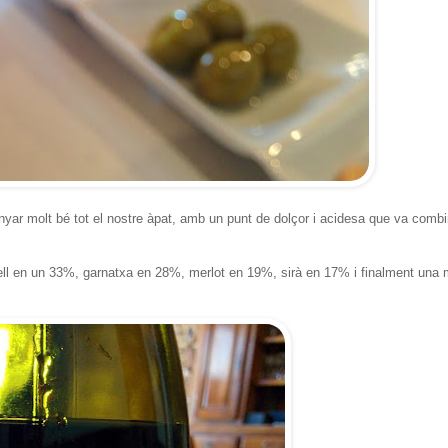
nyar molt bé tot el nostre àpat, amb un punt de dolçor i acidesa que va combi
trell en un 33%, garnatxa en 28%, merlot en 19%, sirà en 17% i finalment una 