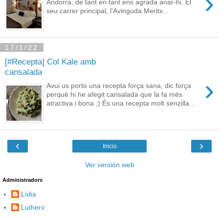
›
Andorra, de tant en tant ens agrada anar-hi. El
seu carrer principal, l'Avinguda Meritx...
17/1/22
[#Recepta] Col Kale amb
cansalada
›
Avui us porto una recepta força sana, dic força
perquè hi he afegit cansalada que la fa més
atractiva i bona ;) És una recepta molt senzilla...
‹
›
Inicio
Ver versión web
Administradors
Lídia
Lutherv