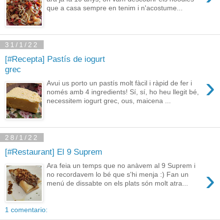
que a casa sempre en tenim i n'acostume...
31/1/22
[#Recepta] Pastís de iogurt
grec
›
Avui us porto un pastís molt fàcil i ràpid de fer i
només amb 4 ingredients! Sí, sí, ho heu llegit bé,
necessitem iogurt grec, ous, maicena ...
28/1/22
[#Restaurant] El 9 Suprem
Ara feia un temps que no anàvem al 9 Suprem i
›
no recordavem lo bé que s'hi menja :) Fan un
menú de dissabte on els plats són molt atra...
1 comentario: