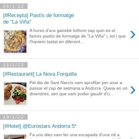
26/1/22
[#Recepta] Pastís de formatge
de "La Viña"
›
A hores d'ara gairebé tothom sap quin és el
famós pastís de formatge de "La Viña" i, tot i que
l'haviem tastat en diferent...
21/1/22
[#Restaurant] La Nova Forquilla
›
Pel dia de Sant Narcís vam aprofitar per anar a
passar el cap de setmana a Andorra. Queia en un
divendres, així que vam poder gaudir d'u...
19/1/22
[#Hotel] @Eurostars Andorra 5*
Fa uns dies vam fer una escapada d'una nit a