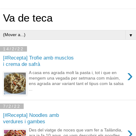
Va de teca
▼
14/2/22
[#Recepta] Trofie amb musclos
i crema de safrà
›
A casa ens agrada molt la pasta i, tot i que en
mengem una vegada per setmana com màxim,
ens agrada anar variant tant el tipus com la salsa
...
7/2/22
[#Recepta] Noodles amb
verdures i gambes
›
Des del viatge de noces que vam fer a Tailàndia,
ara ja fa 10 anys, on vam descobrir els noodles