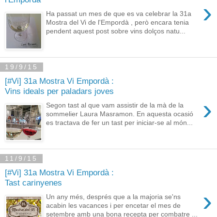
›
Ha passat un mes de que es va celebrar la 31a
Mostra del Vi de l'Empordà , però encara tenia
pendent aquest post sobre vins dolços natu...
19/9/15
[#Vi] 31a Mostra Vi Empordà :
Vins ideals per paladars joves
›
Segon tast al que vam assistir de la mà de la
sommelier Laura Masramon. En aquesta ocasió
es tractava de fer un tast per iniciar-se al món...
11/9/15
[#Vi] 31a Mostra Vi Empordà :
Tast carinyenes
›
Un any més, després que a la majoria se'ns
acabin les vacances i per encetar el mes de
setembre amb una bona recepta per combatre ...