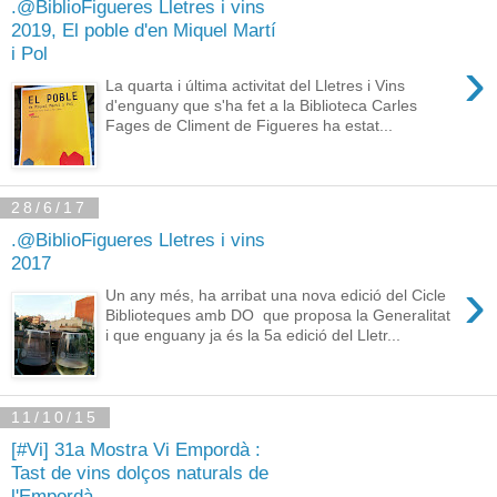
.@BiblioFigueres Lletres i vins
2019, El poble d'en Miquel Martí
i Pol
›
La quarta i última activitat del Lletres i Vins
d'enguany que s'ha fet a la Biblioteca Carles
Fages de Climent de Figueres ha estat...
28/6/17
.@BiblioFigueres Lletres i vins
2017
›
Un any més, ha arribat una nova edició del Cicle
Biblioteques amb DO que proposa la Generalitat
i que enguany ja és la 5a edició del Lletr...
11/10/15
[#Vi] 31a Mostra Vi Empordà :
Tast de vins dolços naturals de
l'Empordà