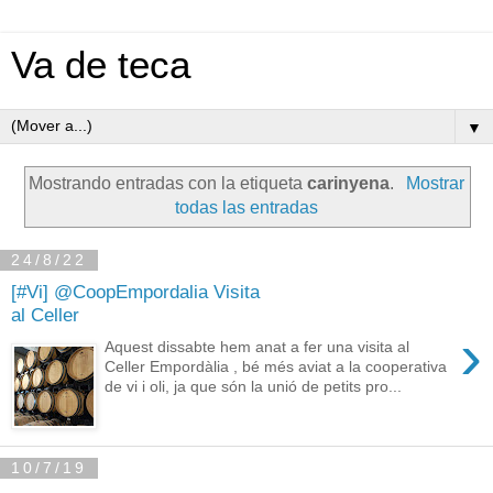
Va de teca
▼
Mostrando entradas con la etiqueta
carinyena
.
Mostrar
todas las entradas
24/8/22
[#Vi] @CoopEmpordalia Visita
al Celler
›
Aquest dissabte hem anat a fer una visita al
Celler Empordàlia , bé més aviat a la cooperativa
de vi i oli, ja que són la unió de petits pro...
10/7/19