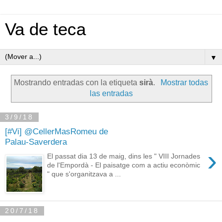
Va de teca
▼
Mostrando entradas con la etiqueta
sirà
.
Mostrar todas
las entradas
3/9/18
[#Vi] @CellerMasRomeu de
Palau-Saverdera
›
El passat dia 13 de maig, dins les " VIII Jornades
de l'Empordà - El paisatge com a actiu econòmic
" que s'organitzava a ...
20/7/18