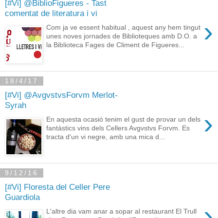
[#Vi] @BiblioFigueres - Tast
comentat de literatura i vi
›
Com ja ve essent habitual , aquest any hem tingut
unes noves jornades de Biblioteques amb D.O. a
la Biblioteca Fages de Climent de Figueres...
18/4/17
[#Vi] @AvgvstvsForvm Merlot-
Syrah
›
En aquesta ocasió tenim el gust de provar un dels
fantàstics vins dels Cellers Avgvstvs Forvm. Es
tracta d'un vi negre, amb una mica d...
9/12/16
[#Vi] Floresta del Celler Pere
Guardiola
›
L'altre dia vam anar a sopar al restaurant El Trull