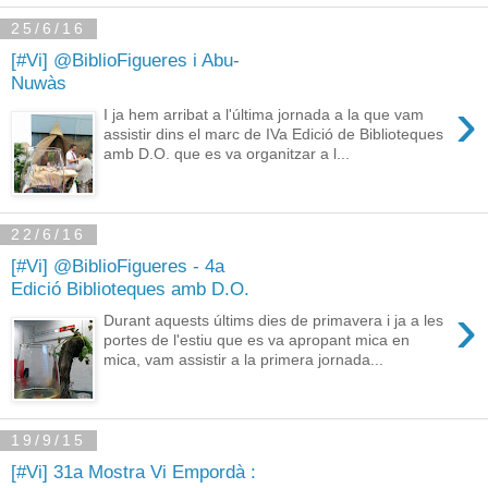
25/6/16
[#Vi] @BiblioFigueres i Abu-
Nuwàs
›
I ja hem arribat a l'última jornada a la que vam
assistir dins el marc de IVa Edició de Biblioteques
amb D.O. que es va organitzar a l...
22/6/16
[#Vi] @BiblioFigueres - 4a
Edició Biblioteques amb D.O.
›
Durant aquests últims dies de primavera i ja a les
portes de l'estiu que es va apropant mica en
mica, vam assistir a la primera jornada...
19/9/15
[#Vi] 31a Mostra Vi Empordà :