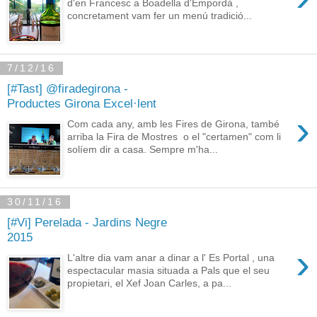
d'en Francesc a Boadella d'Empordà ,
concretament vam fer un menú tradició...
7/12/16
[#Tast] @firadegirona -
Productes Girona Excel·lent
›
Com cada any, amb les Fires de Girona, també
arriba la Fira de Mostres o el "certamen" com li
solíem dir a casa. Sempre m'ha...
30/11/16
[#Vi] Perelada - Jardins Negre
2015
›
L'altre dia vam anar a dinar a l' Es Portal , una
espectacular masia situada a Pals que el seu
propietari, el Xef Joan Carles, a pa...