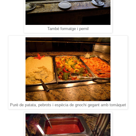
També formatge i pernil
Purè de patata, pebrots i espècia de gnochi gegant amb tomàquet