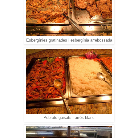
Esbergínies gratinades i esbergínia arrebossada
Pebrots guisats i arrós blanc