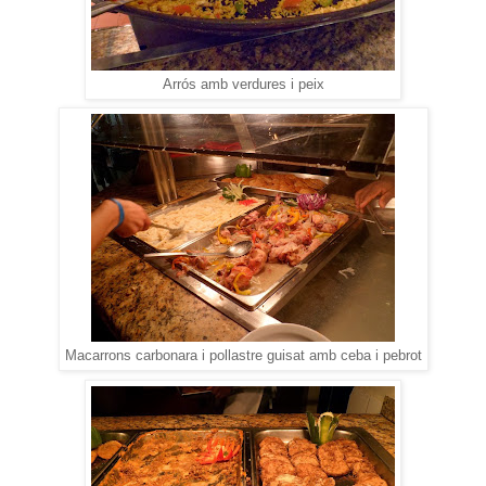
Arrós amb verdures i peix
Macarrons carbonara i pollastre guisat amb ceba i pebrot