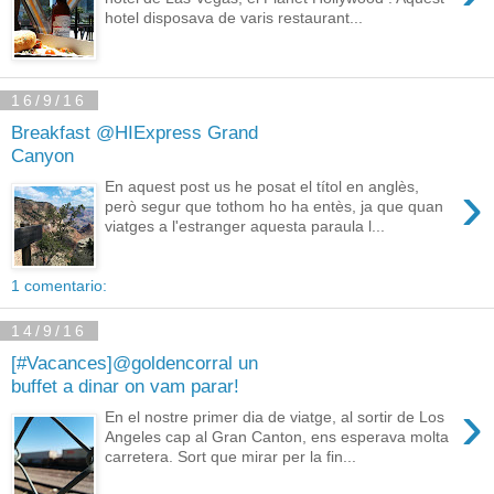
hotel disposava de varis restaurant...
16/9/16
Breakfast @HIExpress Grand
Canyon
›
En aquest post us he posat el títol en anglès,
però segur que tothom ho ha entès, ja que quan
viatges a l'estranger aquesta paraula l...
1 comentario:
14/9/16
[#Vacances]@goldencorral un
buffet a dinar on vam parar!
›
En el nostre primer dia de viatge, al sortir de Los
Angeles cap al Gran Canton, ens esperava molta
carretera. Sort que mirar per la fin...