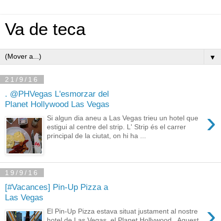
Va de teca
▼
21/9/16
. @PHVegas L'esmorzar del
Planet Hollywood Las Vegas
›
Si algun dia aneu a Las Vegas trieu un hotel que
estigui al centre del strip. L' Strip és el carrer
principal de la ciutat, on hi ha ...
19/9/16
[#Vacances] Pin-Up Pizza a
Las Vegas
›
El Pin-Up Pizza estava situat justament al nostre
hotel de Las Vegas, el Planet Hollywood . Aquest