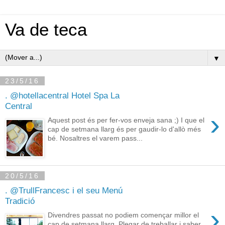
Va de teca
▼
23/5/16
. @hotellacentral Hotel Spa La
Central
›
Aquest post és per fer-vos enveja sana ;) I que el
cap de setmana llarg és per gaudir-lo d'allò més
bé. Nosaltres el varem pass...
20/5/16
. @TrullFrancesc i el seu Menú
Tradició
›
Divendres passat no podiem començar millor el
cap de setmana llarg. Plegar de treballar i saber