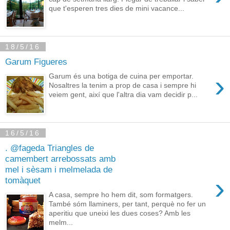
que t'esperen tres dies de mini vacance...
18/5/16
Garum Figueres
›
Garum és una botiga de cuina per emportar.
Nosaltres la tenim a prop de casa i sempre hi
veiem gent, així que l'altra dia vam decidir p...
16/5/16
. @fageda Triangles de
camembert arrebossats amb
mel i sèsam i melmelada de
›
tomàquet
A casa, sempre ho hem dit, som formatgers.
També sóm llaminers, per tant, perquè no fer un
aperitiu que uneixi les dues coses? Amb les
melm...