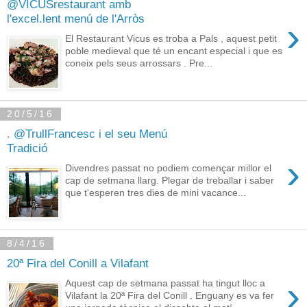
@VICUSrestaurant amb
l'excel.lent menú de l'Arròs
›
El Restaurant Vicus es troba a Pals , aquest petit
poble medieval que té un encant especial i que es
coneix pels seus arrossars . Pre...
20/5/16
. @TrullFrancesc i el seu Menú
Tradició
›
Divendres passat no podiem començar millor el
cap de setmana llarg. Plegar de treballar i saber
que t'esperen tres dies de mini vacance...
8/4/16
20ª Fira del Conill a Vilafant
›
Aquest cap de setmana passat ha tingut lloc a
Vilafant la 20ª Fira del Conill . Enguany es va fer