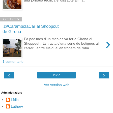
una jornada tècnica el dissabte al matí, ...
7/11/15
.@CarambolaCar al Shoppout
de Girona
›
Fa poc mes d'un mes es va fer a Girona el
Shoppout . Es tracta d'una sèrie de botigues al
carrer , entre els qual en trobem de roba...
1 comentario:
‹
›
Inicio
Ver versión web
Administradors
Lídia
Lutherv