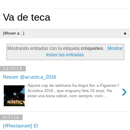
Va de teca
▼
Mostrando entradas con la etiqueta
croquetes
.
Mostrar
todas las entradas
12/9/16
Resum @acustica_2016
›
Aquest cap de setmana ha tingut lloc a Figueres l'
Acústica 2016 , que enguany feia 15 anys. Ha
estat una bona edició, com sempre, conc...
3/7/16
[#Restaurant] El