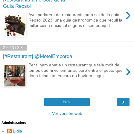
Guía Repsol
›
Avui parlarem de restaurants amb sol de la guia
Repsol 2023, una guia gastrònomica que recull la
millor cuina nacional segons el seu equip d...
29/3/23
[#Restaurant] @MotelEmporda
›
Per fi hem anat a un restaurant que feia molt de
temps que hi voliem anar, però entre el petitó que
dona feina i tot encara no havíem tingut...
›
Inicio
Ver versión web
Administradors
Lídia