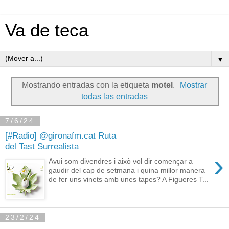
Va de teca
▼
Mostrando entradas con la etiqueta
motel
.
Mostrar
todas las entradas
7/6/24
[#Radio] @gironafm.cat Ruta
del Tast Surrealista
›
Avui som divendres i això vol dir començar a
gaudir del cap de setmana i quina millor manera
de fer uns vinets amb unes tapes? A Figueres T...
23/2/24