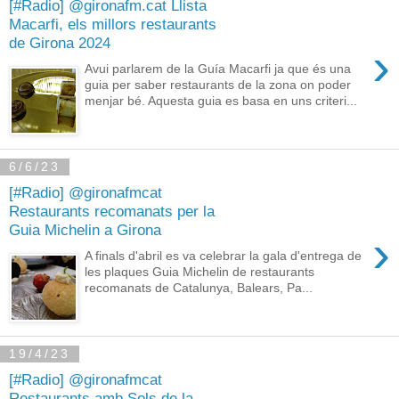
[#Radio] @gironafm.cat Llista
Macarfi, els millors restaurants
de Girona 2024
›
Avui parlarem de la Guía Macarfi ja que és una
guia per saber restaurants de la zona on poder
menjar bé. Aquesta guia es basa en uns criteri...
6/6/23
[#Radio] @gironafmcat
Restaurants recomanats per la
Guia Michelin a Girona
›
A finals d'abril es va celebrar la gala d'entrega de
les plaques Guia Michelin de restaurants
recomanats de Catalunya, Balears, Pa...
19/4/23
[#Radio] @gironafmcat
Restaurants amb Sols de la