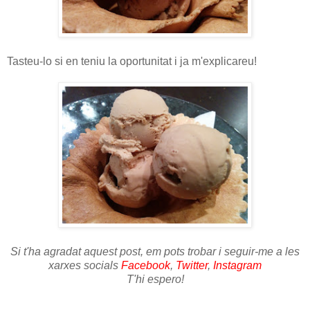
Tasteu-lo si en teniu la oportunitat i ja m'explicareu!
Si t'ha agradat aquest post, em pots trobar i seguir-me a les
xarxes socials
Facebook
,
Twitter
,
Instagram
T'hi espero!