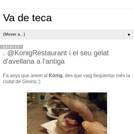
Va de teca
▼
22/5/17
. @KonigRestaurant i el seu gelat
d'avellana a l'antiga
Fa anys que anem al
König
, des que vaig freqüentar més la
ciutat de Girona :)