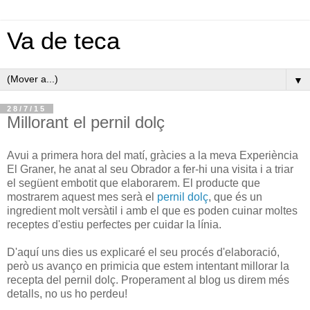
Va de teca
▼
28/7/15
Millorant el pernil dolç
Avui a primera hora del matí, gràcies a la meva Experiència
El Graner, he anat al seu Obrador a fer-hi una visita i a triar
el següent embotit que elaborarem. El producte que
mostrarem aquest mes serà el
pernil dolç
, que és un
ingredient molt versàtil i amb el que es poden cuinar moltes
receptes d'estiu perfectes per cuidar la línia.
D'aquí uns dies us explicaré el seu procés d'elaboració,
però us avanço en primicia que estem intentant millorar la
recepta del pernil dolç. Properament al blog us direm més
detalls, no us ho perdeu!