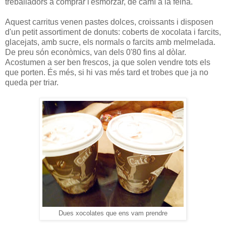
treballadors a comprar l'esmorzar, de camí a la feina.
Aquest carritus venen pastes dolces, croissants i disposen
d'un petit assortiment de donuts: coberts de xocolata i farcits,
glacejats, amb sucre, els normals o farcits amb melmelada.
De preu són econòmics, van dels 0'80 fins al dòlar.
Acostumen a ser ben frescos, ja que solen vendre tots els
que porten. És més, si hi vas més tard et trobes que ja no
queda per triar.
Dues xocolates que ens vam prendre