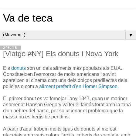
Va de teca
▼
2/3/15
[Viatge #NY] Els donuts i Nova York
Els
donuts
són un dels aliments més populars als EUA.
Constitueixen l'esmorzar de molts americans i sovint
aparèixen al cinema com uns dels dolços predilectes dels
policies o com a
aliment preferit d'en Homer Simpson.
El primer donut es va fornejar l'any 1847, quan un mariner
anomenat Hanson Gregory va fer el famós forat amb la tapa
d'un pebrer del barco, per solucionar el problema que la
massa no es fregís bé per dins.
A partir d'aquí trobem molts tipus de donuts al mercat:
glacejats amb varis colors, farcits, coberts de xocolata, amb