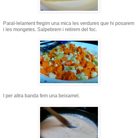
Paral-lelament fregim una mica les verdures que hi posarem
i les mongetes. Salpebrem i retirem del foc.
I per altra banda fem una beixamel.