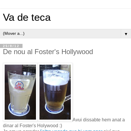
Va de teca
▼
25/8/12
De nou al Foster's Hollywood
Avui dissabte hem anat a
dinar al Foster's Holywood :)