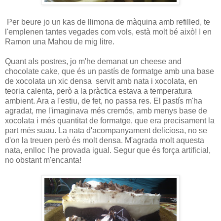
Per beure jo un kas de llimona de màquina amb refilled, te
l'emplenen tantes vegades com vols, està molt bé això! I en
Ramon una Mahou de mig litre.
Quant als postres, jo m'he demanat un cheese and
chocolate cake, que és un pastís de formatge amb una base
de xocolata un xic densa servit amb nata i xocolata, en
teoria calenta, però a la pràctica estava a temperatura
ambient. Ara a l'estiu, de fet, no passa res. El pastís m'ha
agradat, me l'imaginava més cremós, amb menys base de
xocolata i més quantitat de formatge, que era precisament la
part més suau. La nata d'acompanyament deliciosa, no se
d'on la treuen però és molt densa. M'agrada molt aquesta
nata, enlloc l'he provada igual. Segur que és força artificial,
no obstant m'encanta!