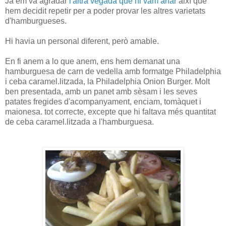
Ja em va agradar
l'altra vegada que hi vam anar
així que
hem decidit repetir per a poder provar les altres varietats
d'hamburgueses.
Hi havia un personal diferent, però amable.
En fi anem a lo que anem, ens hem demanat una
hamburguesa de carn de vedella amb formatge Philadelphia
i ceba caramel.litzada, la Philadelphia Onion Burger. Molt
ben presentada, amb un panet amb sèsam i les seves
patates fregides d'acompanyament, enciam, tomàquet i
maionesa. tot correcte, excepte que hi faltava més quantitat
de ceba caramel.litzada a l'hamburguesa.