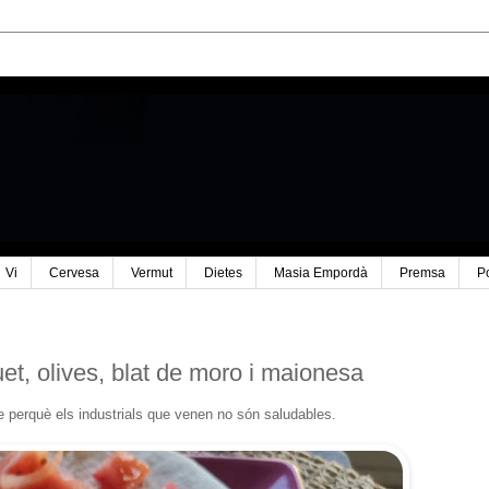
Vi
Cervesa
Vermut
Dietes
Masia Empordà
Premsa
P
t, olives, blat de moro i maionesa
 perquè els industrials que venen no són saludables.