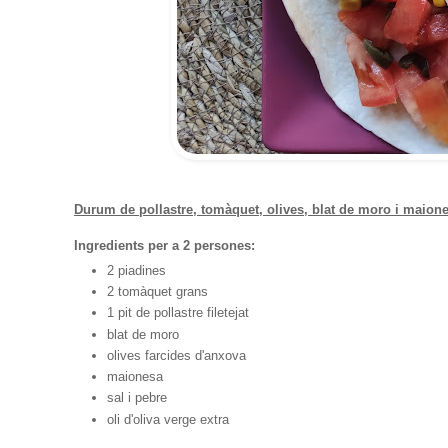
Durum de pollastre, tomàquet, olives, blat de moro i maion
Ingredients per a 2 persones:
2 piadines
2 tomàquet grans
1 pit de pollastre filetejat
blat de moro
olives farcides d'anxova
maionesa
sal i pebre
oli d'oliva verge extra