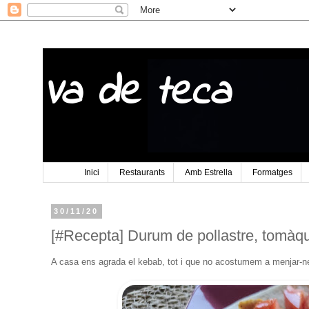
Va de teca
Inici
Restaurants
Amb Estrella
Formatges
30/11/20
[#Recepta] Durum de pollastre, tomàque
A casa ens agrada el kebab, tot i que no acostumem a menjar-ne