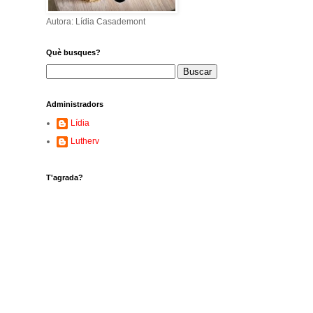
Autora: Lídia Casademont
Què busques?
Administradors
Lídia
Lutherv
T'agrada?