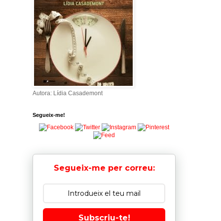
Autora: Lídia Casademont
Segueix-me!
Segueix-me per correu:
Subscriu-te!