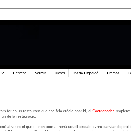
Vi
Cervesa
Vermut
Dietes
Masia Empordà
Premsa
P
am fer en un restaurant que ens feia gràcia anar-hi, el
Coordenades
propietat
 món de la restauració.
erò al veure el que oferien com a menú aquell dissabte vam canviar d'opinió 