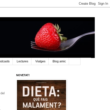
odcasts
Lectures
Viatges
Blog amic
NOVETAT!
 del
i