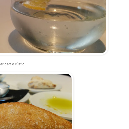
r cert o rústic.