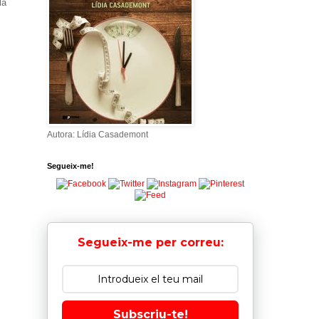
la
Autora: Lídia Casademont
Segueix-me!
Segueix-me per correu:
Subscriu-te!