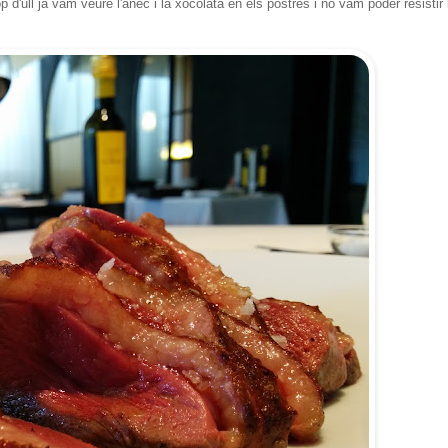
 d'ull ja vam veure l'ànec i la xocolata en els postres i no vam poder resistir 