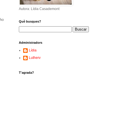
Autora: Lídia Casademont
-ho
Què busques?
Administradors
Lídia
Lutherv
T'agrada?