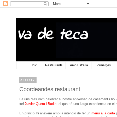
Va de teca
Inici
Restaurants
Amb Estrella
Formatges
28/4/17
Coordeandes restaurant
Fa uns dies vam celebrar el nostre aniversari de casament i ho v
xef
Xavier Quera i Batlle
, el qual té una llarga experiència en el
En principi hi anàvem amb la intenció de fer un
menú a la carta
p