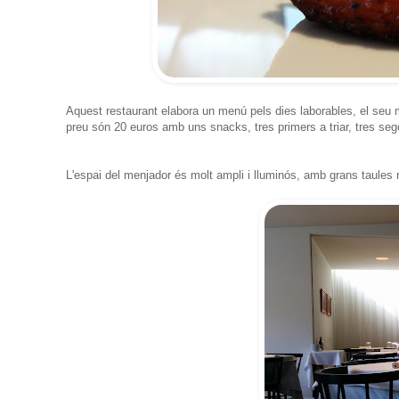
Aquest restaurant elabora un menú pels dies laborables, el seu me
preu són 20 euros amb uns snacks, tres primers a triar, tres sego
L'espai del menjador és molt ampli i lluminós, amb grans taules 