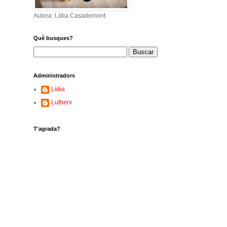
Autora: Lídia Casademont
Què busques?
Administradors
Lídia
Lutherv
T'agrada?