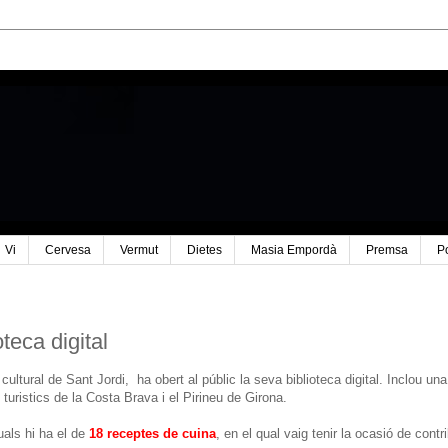
Vi
Cervesa
Vermut
Dietes
Masia Empordà
Premsa
P
teca digital
ultural de Sant Jordi, ha obert al públic la seva biblioteca digital. Inclou una
s turistics de la Costa Brava i el Pirineu de Girona.
quals hi ha el de
18 receptes de cuina
, en el qual vaig tenir la ocasió de contri