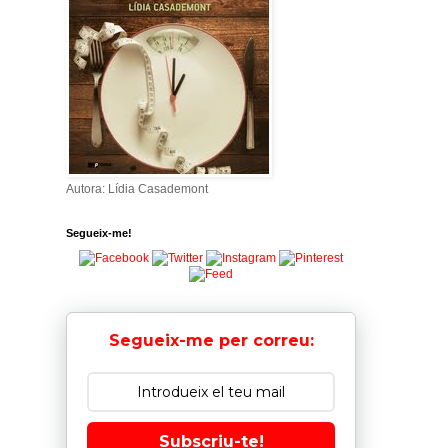
Autora: Lídia Casademont
Segueix-me!
Segueix-me per correu:
Subscriu-te!