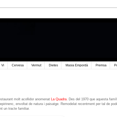
Vi
Cervesa
Vermut
Dietes
Masia Empordà
Premsa
P
staurant molt acollidor anomenat
La Quadra
. Des del 1970 que aquesta famíl
repirinenc, envoltat de natura i paisatge. Remodelat recentment per tal de pod
 un tracte familiar.