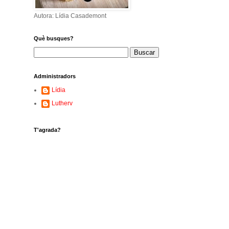
Autora: Lídia Casademont
Què busques?
Administradors
Lídia
Lutherv
T'agrada?