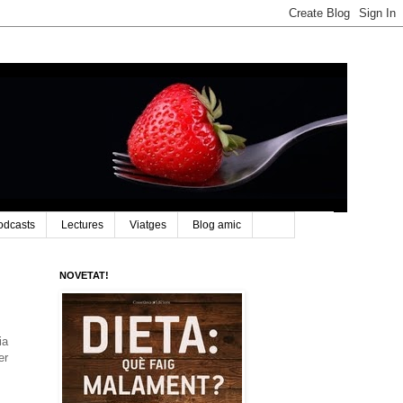
odcasts
Lectures
Viatges
Blog amic
NOVETAT!
ia
er