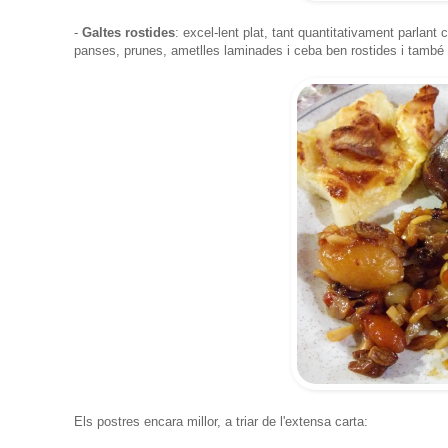
-
Galtes rostides
: excel-lent plat, tant quantitativament parla
panses, prunes, ametlles laminades i ceba ben rostides i també
Els postres encara millor, a triar de l'extensa carta: