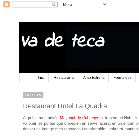
Va de teca
Inici
Restaurants
Amb Estrella
Formatges
16/1/15
Restaurant Hotel La Quadra
Al poble muntanyós
Maçanet de Cabrenys
hi trobem un Hotel Re
va obrir les portes que ofereixen un servei acurat en un entorn p
donar una imatge més renovada i comfortable i sobretot mantenint