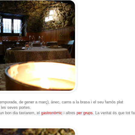
 temporada, de gener a març), ànec, carns a la brasa i el seu famós plat
r les seves portes.
 un bon dia tastarem, el
gastronòmic
i altres
per grups
. La veritat és que tot fa