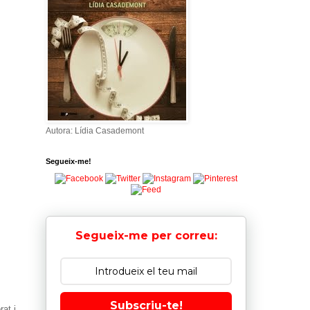
Autora: Lídia Casademont
Segueix-me!
Segueix-me per correu:
Subscriu-te!
rat i