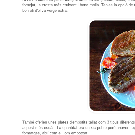
fornejat, la crosta més cruixent i bona molla. Tenies la opció de 
bon oli d'oliva verge extra.
També oferien unes plates d'embotits tallat com 3 tipus diferents d
aquest més escàs. La quantitat era un xic pobre però anaven repos
formatges, així com el llom embotxat.