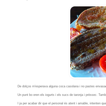
De dolços m'esperava alguna coca casolana i no pastes envasade
Un punt bo eren els iogurts i els sucs de taronja i prèssec. Tamb
I ja per acabar dir que el personal és atent i amable, intenten q