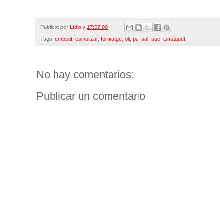
Publicat per
Lídia
a
17:57:00
Tags:
embotit
,
esmorzar
,
formatge
,
oli
,
pa
,
sal
,
suc
,
tomàquet
No hay comentarios:
Publicar un comentario