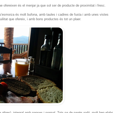
e ofereixen és el menjar ja que sol ser de producte de proximitat i fresc.
s'esmorza és molt bufona, amb taules i cadires de fusta i amb unes vistes
ilitat que ofereix, i amb bons productes és tot un plaer.
e altres), integral amb panses i normal. Tots pa de pagès rodó, molt ben elabo