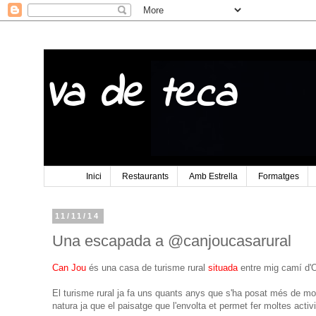
Va de teca
Inici
Restaurants
Amb Estrella
Formatges
11/11/14
Una escapada a @canjoucasarural
Can Jou
és una casa de turisme rural
situada
entre mig camí d'O
El turisme rural ja fa uns quants anys que s'ha posat més de moda
natura ja que el paisatge que l'envolta et permet fer moltes acti