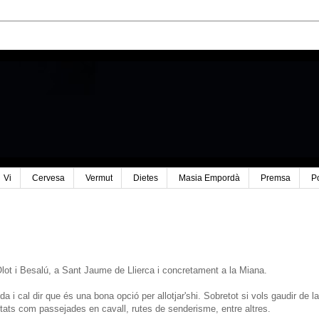
Vi
Cervesa
Vermut
Dietes
Masia Empordà
Premsa
P
lot i Besalú, a Sant Jaume de Llierca i concretament a la Miana.
 i cal dir que és una bona opció per allotjar'shi. Sobretot si vols gaudir de la
vitats com passejades en cavall, rutes de senderisme, entre altres.