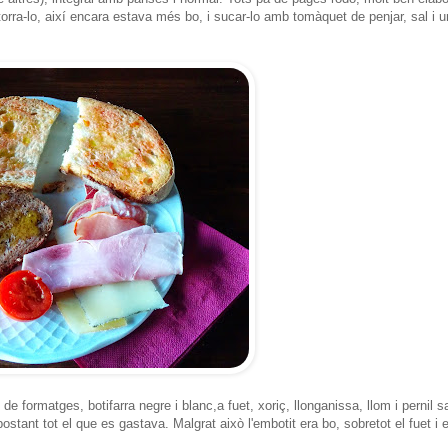
torra-lo, així encara estava més bo, i sucar-lo amb tomàquet de penjar, sal i u
e formatges, botifarra negre i blanc,a fuet, xoriç, llonganissa, llom i pernil sa
tant tot el que es gastava. Malgrat això l'embotit era bo, sobretot el fuet i e