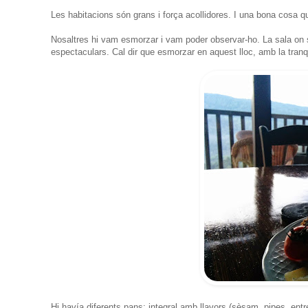
Les habitacions són grans i força acollidores. I una bona cosa qu
Nosaltres hi vam esmorzar i vam poder observar-ho. La sala on 
espectaculars. Cal dir que esmorzar en aquest lloc, amb la tranqu
Hi havía diferents pans: integral amb llavors (sèsam, pipes, entr