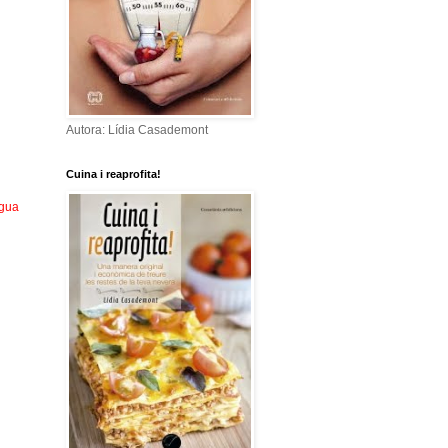
Autora: Lídia Casademont
Cuina i reaprofita!
igua