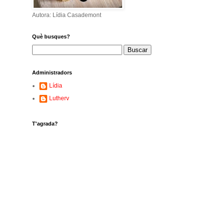
Autora: Lídia Casademont
Què busques?
Administradors
Lídia
Lutherv
T'agrada?