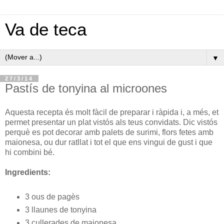
Va de teca
▼
27/3/14
Pastís de tonyina al microones
Aquesta recepta és molt fàcil de preparar i ràpida i, a més, et
permet presentar un plat vistós als teus convidats. Dic vistós
perquè es pot decorar amb palets de surimi, flors fetes amb
maionesa, ou dur ratllat i tot el que ens vingui de gust i que
hi combini bé.
Ingredients:
3 ous de pagès
3 llaunes de tonyina
3 cullerades de maionesa