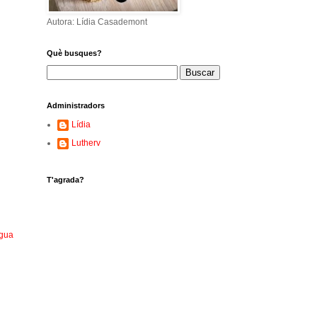
Autora: Lídia Casademont
Què busques?
Administradors
Lídia
Lutherv
T'agrada?
igua