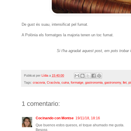
De gust és suau, intensificat pel fumat.
A Polònia els formatges la majoria tenen un toc fumat.
Si t'ha agradat aquest post, em pots trobar 
Publicat per
Lídia
a
15:40:00
Tags:
cracovia
,
Cracòvia
,
cuina
,
formatge
,
gastronomia
,
gastronomy
,
llet
,
p
1 comentario:
Cocinando con Montse
19/11/18, 18:16
Que buenos estos quesos, el toque ahumado me gusta.
Besoss