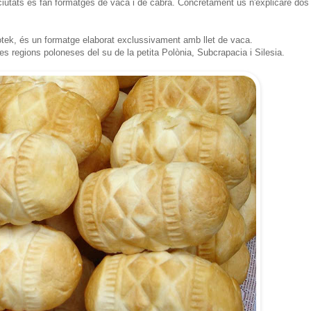
ls ciutats es fan formatges de vaca i de cabra. Concretament us n'explicaré dos
ek, és un formatge elaborat exclussivament amb llet de vaca.
 les regions poloneses del su de la petita Polònia, Subcrapacia i Silesia.