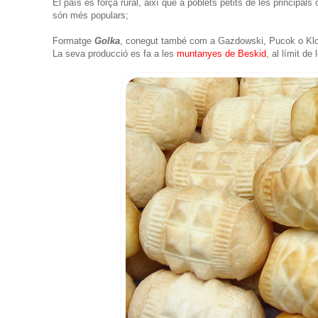
El país és força rural, així que a poblets petits de les principa
són més populars;
Formatge
Golka
, conegut també com a Gazdowski, Pucok o Klot
La seva producció es fa a les
muntanyes de Beskid
, al límit de