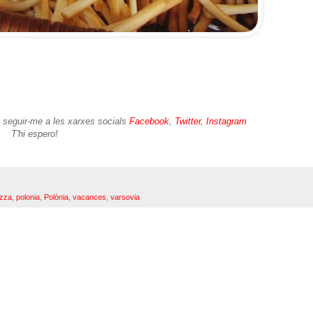
i seguir-me a les xarxes socials
Facebook
,
Twitter
,
Instagram
T'hi espero!
izza
,
polonia
,
Polònia
,
vacances
,
varsovia