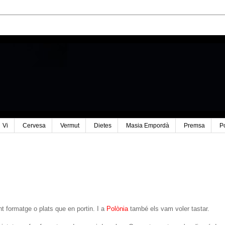
Vi
Cervesa
Vermut
Dietes
Masia Empordà
Premsa
P
 formatge o plats que en portin. I a
Polònia
també els vam voler tastar.