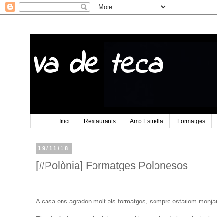
Va de teca
Inici
Restaurants
Amb Estrella
Formatges
19/11/18
[#Polònia] Formatges Polonesos
A casa ens agraden molt els formatges, sempre estariem menjant