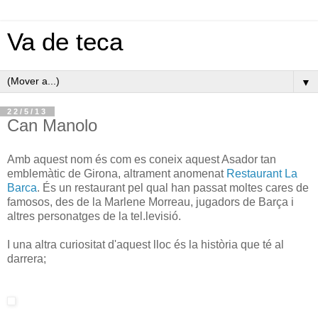
Va de teca
▼
22/5/13
Can Manolo
Amb aquest nom és com es coneix aquest Asador tan
emblemàtic de Girona, altrament anomenat
Restaurant La
Barca
. És un restaurant pel qual han passat moltes cares de
famosos, des de la Marlene Morreau, jugadors de Barça i
altres personatges de la tel.levisió.
I una altra curiositat d'aquest lloc és la història que té al
darrera;