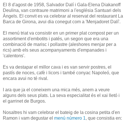
El 8 d'
agost de 1958,
Salvador
Dalí i
Gala-
Elena
Diakanoff
Deulina
, van contraure
matrimoni
a l'església
Santuari
dels
Àngels
.
El convit es
va celebrar
al reservat
del restaurant La
Barca de
Girona
,
avui
dia
conegut
com a '
Menjadoret
Dalí
'.
El menú
triat
va consistir
en un primer
plat
compost
per un
assortiment
d'embotits
i patés
,
un segon
que era una
combinació
de marisc
i
pollastre
(
aleshores
menjar
per a
rics
)
amb els seus
acompanyaments
d'empanades
i
'
calentons'.
Es
va destapar
el millor
cava
i
es van servir
postres
,
el
pastís
de noces
,
cafè
i
licors
i
també
conyac
Napoleó
,
que
encara
avui no
té rival
.
I ara que ja el coneixem una mica més, anem a veure
alguns dels seus plats. La seva especialitat és el xai lletó i
el garrinet de Burgos.
Nosaltres hi vam celebrar el bateig de la cosina petita d'en
Ramon i vam degustar el
menú número 1
, que consistia en: