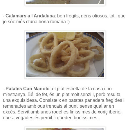
-
Calamars a l'Andalusa
: ben fregits, gens oliosos, tot i que
jo sóc més d'una bona romana :)
-
Patates Can Manolo
: el plat estrella de la casa i no
m'estranya. Bé, de fet, és un plat molt senzill, però resulta
una exquisidesa. Consisteix en patates panadera fregides i
remenades amb ous trencats al punt, sense quallar en
excés. Servit amb unes rodelles finissimes de xoriç ibèric,
que a vegades és pernil, i queden bonissimes.