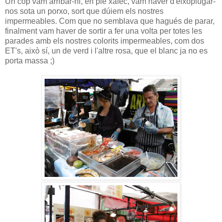
Un cop vam arribar-hi, en ple xàfec, vam haver d'eixoplugar-
nos sota un porxo, sort que dúiem els nostres
impermeables. Com que no semblava que hagués de parar,
finalment vam haver de sortir a fer una volta per totes les
parades amb els nostres colorits impermeables, com dos
ET's, això sí, un de verd i l'altre rosa, que el blanc ja no es
porta massa ;)