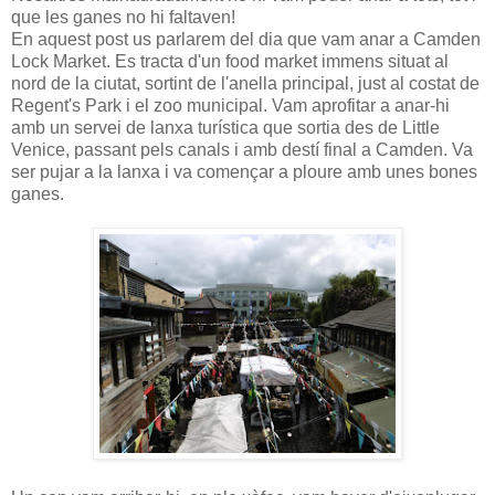
que les ganes no hi faltaven!
En aquest post us parlarem del dia que vam anar a Camden
Lock Market. Es tracta d'un food market immens situat al
nord de la ciutat, sortint de l'anella principal, just al costat de
Regent's Park i el zoo municipal. Vam aprofitar a anar-hi
amb un servei de lanxa turística que sortia des de Little
Venice, passant pels canals i amb destí final a Camden. Va
ser pujar a la lanxa i va començar a ploure amb unes bones
ganes.