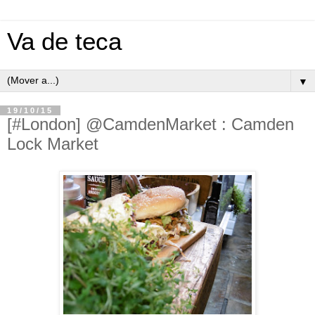
Va de teca
▼
19/10/15
[#London] @CamdenMarket : Camden
Lock Market