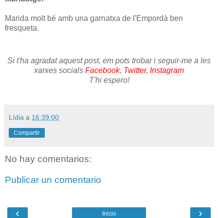
Marida molt bé amb una garnatxa de l'Empordà ben
fresqueta.
Si t'ha agradat aquest post, em pots trobar i seguir-me a les
xarxes socials
Facebook
,
Twitter
,
Instagram
T'hi espero!
Lídia
a
16:39:00
Compartir
No hay comentarios:
Publicar un comentario
‹
›
Inicio