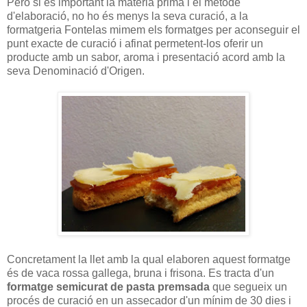
Però si és important la matèria prima i el mètode
d'elaboració, no ho és menys la seva curació, a la
formatgeria Fontelas mimem els formatges per aconseguir el
punt exacte de curació i afinat permetent-los oferir un
producte amb un sabor, aroma i presentació acord amb la
seva Denominació d'Origen.
Concretament la llet amb la qual elaboren aquest formatge
és de vaca rossa gallega, bruna i frisona. Es tracta d'un
formatge semicurat de pasta premsada
que segueix un
procés de curació en un assecador d'un mínim de 30 dies i