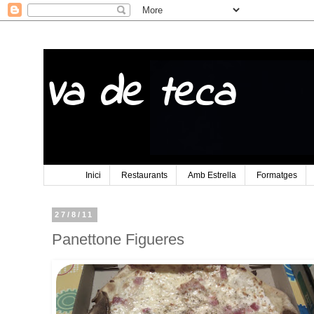
Va de teca
Inici
Restaurants
Amb Estrella
Formatges
27/8/11
Panettone Figueres