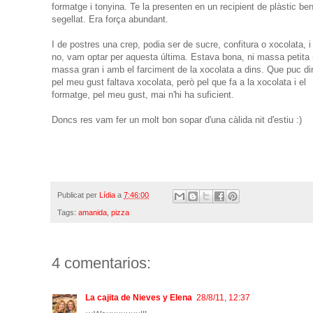
formatge i tonyina. Te la presenten en un recipient de plàstic be
segellat. Era força abundant.
I de postres una crep, podia ser de sucre, confitura o xocolata, 
no, vam optar per aquesta última. Estava bona, ni massa petita 
massa gran i amb el farciment de la xocolata a dins. Que puc dir
pel meu gust faltava xocolata, però pel que fa a la xocolata i el
formatge, pel meu gust, mai n'hi ha suficient.
Doncs res vam fer un molt bon sopar d'una càlida nit d'estiu :)
Publicat per
Lídia
a
7:46:00
Tags:
amanida
,
pizza
4 comentarios:
La cajita de Nieves y Elena
28/8/11, 12:37