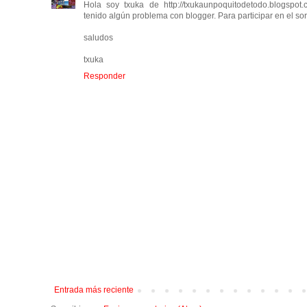
Hola soy txuka de http://txukaunpoquitodetodo.blogspo
tenido algún problema con blogger. Para participar en el so
saludos
txuka
Responder
Entrada más reciente