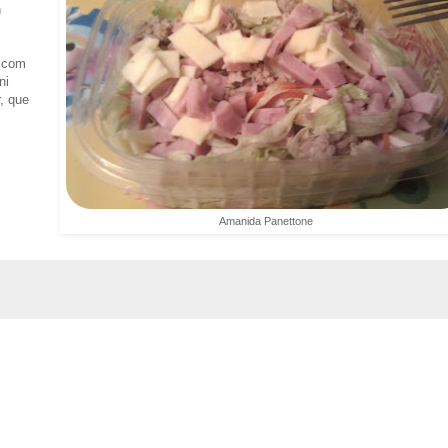
n
i com
ni
, que
Amanida Panettone