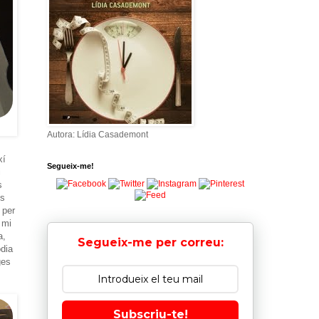
Autora: Lídia Casademont
xí
Segueix-me!
i
s
es
 per
 mi
a,
Segueix-me per correu:
odia
ges
.
Subscriu-te!