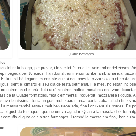
Quatre formatges
 les
i d'obrir la botiga, per provar, i la veritat és que les vaig trobar delicioses. Ai
crep i beguda per 10 euros. Fan dos altres menús també, amb amanida, pizza 
 Està molt bé tinguen en compte que si demanes la pizza sola ja et costa un
ijous, sent el dimarts el seu dia de festa setmanal, i, a més, no estan inclos
 no entren en el menú. Tot i això n'entren moltes, nosaltres ens vam decantar
àssica la Quatre formatges, feta d'emmental, roquefort, mozzarella i gouda. A
tava boníssima, tenia un gust molt suau marcat per la ceba tallada finíssim
 La massa també estava molt ben treballada, fina i cruixent als bordes. Es p
ssa el gust de tomàquet, que no em va agradar. Quan a la mescla dels format
t camufla el gust dels altres formatges. I també la massa era fina,i ben cuita
vam