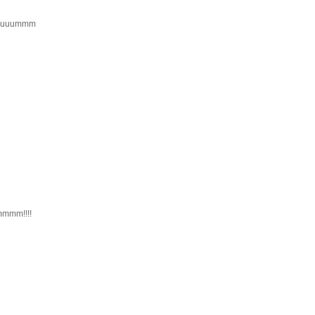
...uuummm
mmmm!!!!