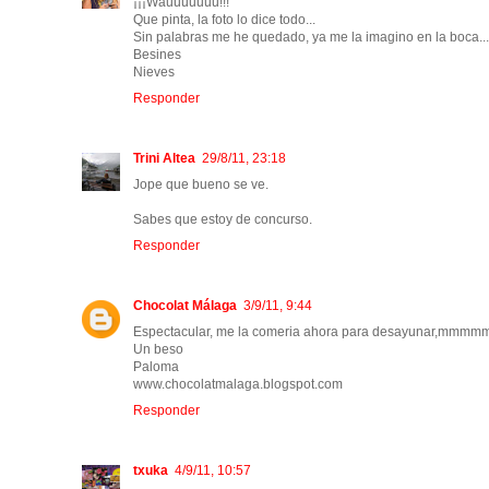
¡¡¡Wauuuuuuu!!!
Que pinta, la foto lo dice todo...
Sin palabras me he quedado, ya me la imagino en la boca
Besines
Nieves
Responder
Trini Altea
29/8/11, 23:18
Jope que bueno se ve.
Sabes que estoy de concurso.
Responder
Chocolat Málaga
3/9/11, 9:44
Espectacular, me la comeria ahora para desayunar,mmmm
Un beso
Paloma
www.chocolatmalaga.blogspot.com
Responder
txuka
4/9/11, 10:57