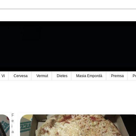
Vi
Cervesa
Vermut
Dietes
Masia Empordà
Premsa
P
F
e
i
a