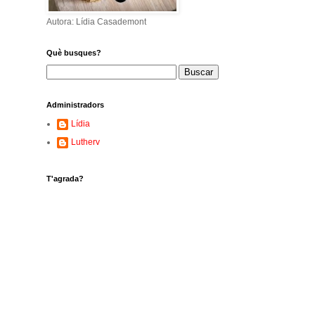
Autora: Lídia Casademont
Què busques?
Administradors
Lídia
Lutherv
T'agrada?