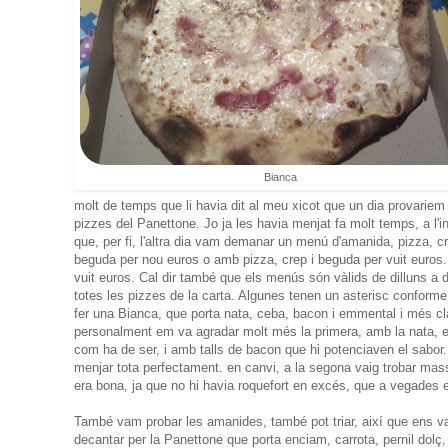
Bianca
molt de temps que li havia dit al meu xicot que un dia provariem
pizzes del Panettone. Jo ja les havia menjat fa molt temps, a l'inic
que, per fi, l'altra dia vam demanar un menú d'amanida, pizza, 
beguda per nou euros o amb pizza, crep i beguda per vuit euros.
vuit euros. Cal dir també que els menús són vàlids de dilluns a d
totes les pizzes de la carta. Algunes tenen un asterisc conforme
fer una Bianca, que porta nata, ceba, bacon i emmental i més cl
personalment em va agradar molt més la primera, amb la nata, es
com ha de ser, i amb talls de bacon que hi potenciaven el sabor.
menjar tota perfectament. en canvi, a la segona vaig trobar ma
era bona, ja que no hi havia roquefort en excés, que a vegades e
També vam probar les amanides, també pot triar, així que ens 
decantar per la Panettone que porta enciam, carrota, pernil dolç,