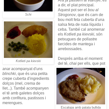
Ara ja passem al
vtaroye
, és
a dir, el plat principal.
Aquest pot ser el
bou al
Strogonov
, que és carn de
Schi
bou molt feta cuberta d'una
salsa feta de nata líquida i
ceba. També cal anomenar
els
Kotlieti pa kievski
, són
petxugues de pollastre
farcides de mantega i
arrebossades.
Després arriba el moment
Kotlieti pa kievski
del té,
chai
per ells, que pot
anar acompanyat d'uns
blinchki
, que és una petita
crepe cuberta d'ingredients
dolços (mel, crema de
llet...). També acompanyen
el té amb galetes dolçes
amb confitura, pastissos i
merengues.
Escalopa amb patata bullida