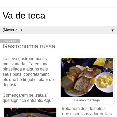
Va de teca
▼
29/7/11
Gastronomia russa
La seva gastronomia és
molt variada. Farem una
pinzellada a alguns dels
seus plats, concretament
els que he tingut el plaer de
degustar.
Començarem pel
zakusi
,
que significa entrants. Aquí
Pa amb mantega
trobariem des de bolets,
que els russos adoren, fins