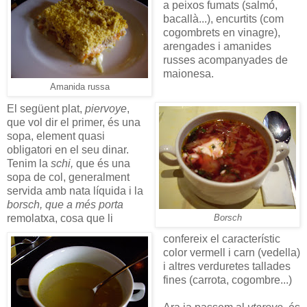
a peixos fumats (salmó,
bacallà...), encurtits (com
cogombrets en vinagre),
arengades i amanides
russes acompanyades de
maionesa.
Amanida russa
El següent plat,
piervoye
,
que vol dir el primer, és una
sopa, element quasi
obligatori en el seu dinar.
Tenim la
schi,
que és una
sopa de col, generalment
servida amb nata líquida i la
borsch, que a més porta
remolatxa, cosa que li
Borsch
confereix el característic
color vermell i carn (vedella)
i altres verduretes tallades
fines (carrota, cogombre...)