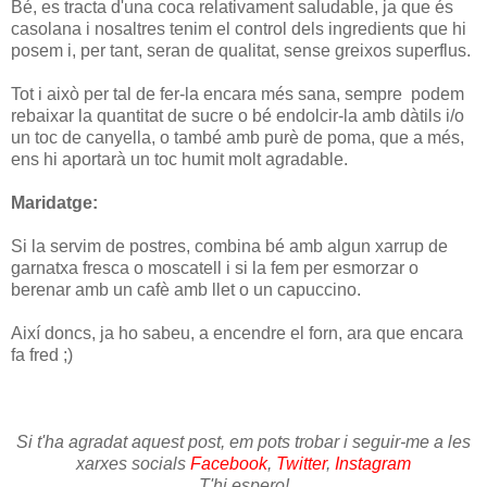
Bé, es tracta d'una coca relativament saludable, ja que és
casolana i nosaltres tenim el control dels ingredients que hi
posem i, per tant, seran de qualitat, sense greixos superflus.
Tot i això per tal de fer-la encara més sana, sempre podem
rebaixar la quantitat de sucre o bé endolcir-la amb dàtils i/o
un toc de canyella, o també amb purè de poma, que a més,
ens hi aportarà un toc humit molt agradable.
Maridatge:
Si la servim de postres, combina bé amb algun xarrup de
garnatxa fresca o moscatell i si la fem per esmorzar o
berenar amb un cafè amb llet o un capuccino.
Així doncs, ja ho sabeu, a encendre el forn, ara que encara
fa fred ;)
Si t'ha agradat aquest post, em pots trobar i seguir-me a les
xarxes socials
Facebook
,
Twitter
,
Instagram
T'hi espero!