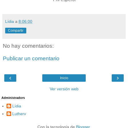
Lídia
a
8:06:00
Compartir
No hay comentarios:
Publicar un comentario
‹
›
Inicio
Ver versión web
Administradors
Lídia
Lutherv
Con la tecnología de
Blogger
.