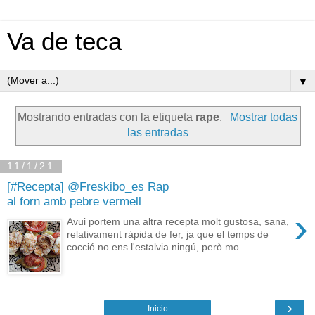
Va de teca
▼
Mostrando entradas con la etiqueta
rape
.
Mostrar todas
las entradas
11/1/21
[#Recepta] @Freskibo_es Rap
al forn amb pebre vermell
›
Avui portem una altra recepta molt gustosa, sana,
relativament ràpida de fer, ja que el temps de
cocció no ens l'estalvia ningú, però mo...
›
Inicio