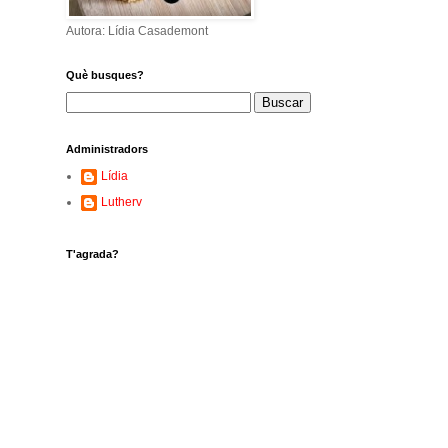
Autora: Lídia Casademont
Què busques?
Administradors
Lídia
Lutherv
T'agrada?