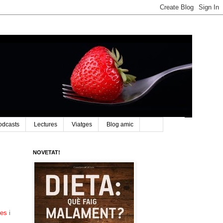
odcasts
Lectures
Viatges
Blog amic
NOVETAT!
les
i