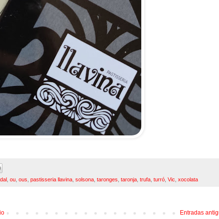
dal
,
ou
,
ous
,
pastisseria llavina
,
solsona
,
taronges
,
taronja
,
trufa
,
turró
,
Vic
,
xocolata
io
Entradas anti