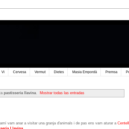
Vi
Cervesa
Vermut
Dietes
Masia Empordà
Premsa
P
eta
pastisseria llavina
.
Mostrar todas las entradas
amí vam anar a visitar una granja d'animals i de pas ens vam aturar a
Centel
seria Llavina
.