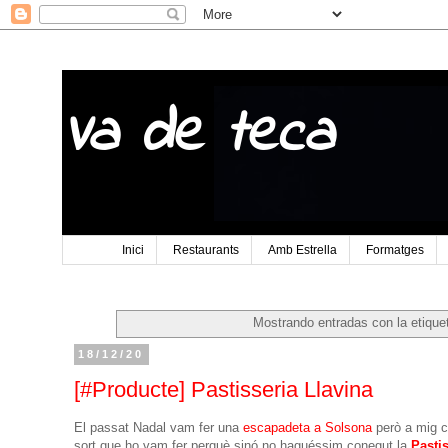
Va de teca
Inici
Restaurants
Amb Estrella
Formatges
Mostrando entradas con la etiqu
18/12/20
[#Producte] Pastisseria Llavina
El passat Nadal vam fer una
escapadeta a Solsona
però a mig c
sort que ho vam fer perquè sinó no haguéssim conegut la
Pastis