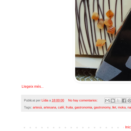
Llegeix més...
Publicat per
Lídia
a
18:00:00
No hay comentarios:
Tags:
artesà
,
artesana
,
cafè
,
fruita
,
gastronomia
,
gastronomy
,
llet
,
moka
,
na
Inic