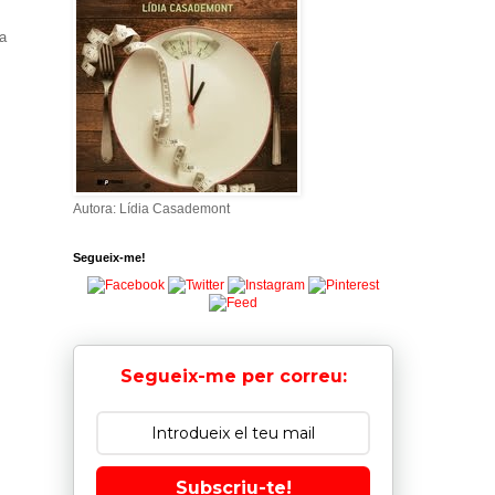
3a
Autora: Lídia Casademont
Segueix-me!
Segueix-me per correu:
Subscriu-te!