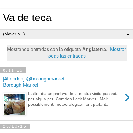
Va de teca
▼
Mostrando entradas con la etiqueta
Anglaterra
.
Mostrar
todas las entradas
8/11/15
[#London] @boroughmarket :
Borough Market
›
L'altre dia us parlava de la nostra visita passada
per aigua per Camden Lock Market . Molt
possiblement, meteorològicament parlant,...
23/10/15