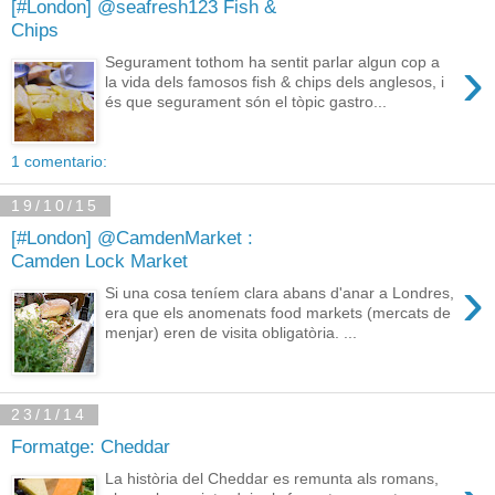
[#London] @seafresh123 Fish &
Chips
›
Segurament tothom ha sentit parlar algun cop a
la vida dels famosos fish & chips dels anglesos, i
és que segurament són el tòpic gastro...
1 comentario:
19/10/15
[#London] @CamdenMarket :
Camden Lock Market
›
Si una cosa teníem clara abans d'anar a Londres,
era que els anomenats food markets (mercats de
menjar) eren de visita obligatòria. ...
23/1/14
Formatge: Cheddar
La història del Cheddar es remunta als romans,