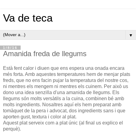
Va de teca
▼
1/8/16
Amanida freda de llegums
Està fent calor i diuen que ens espera una onada encara
més forta. Amb aquestes temperatures hem de menjar plats
freds, que no ens facin pujar la temperatura del nostre cos,
ni mentres els mengem ni mentres els cuinem. Per això us
dono una idea senzilla d'una amanida de llegums. Els
llegums són molts versàtils a la cuina, combinen bé amb
molts ingredients. Nosaltres aquí els hem preparat amb
tomàquet de la pera i advocat, dos ingredients sans i que
aporten gust, textura i color al plat.
Aquest plat serveix com a plat únic (al final us explico el
perquè).