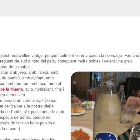
quest meravellós viatge, perquè realment és una passada de viatge. Fas una 
rreguent de sud a nord del país, coneguent molts pobles i veient una gran
sitat de paisatge.
anar amb jeep, amb llanxa, amb
a de bambú, amb elefant, amb
car, amb tuc-tuc, amb taxi, amb el
 de la Muerte
, avió, funicular i, fins i
tren cremallera.
reu perquè un cremallera? Doncs
è per baixar a la nostra platja
da de l'hotel, s'hi podia accedir amb
espècie de trenet, perquè no
essis de fer una bona pujada o
ada a peu :)
s clar, mentre anàvem fent les