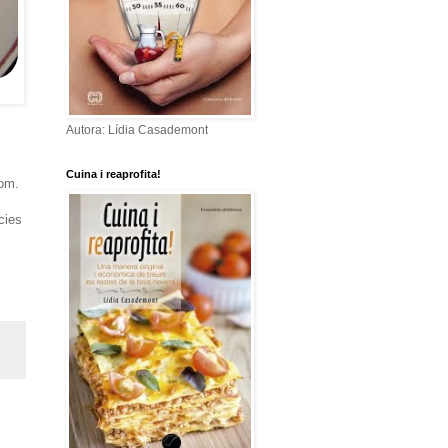
Autora: Lídia Casademont
Cuina i reaprofita!
hom.
cies