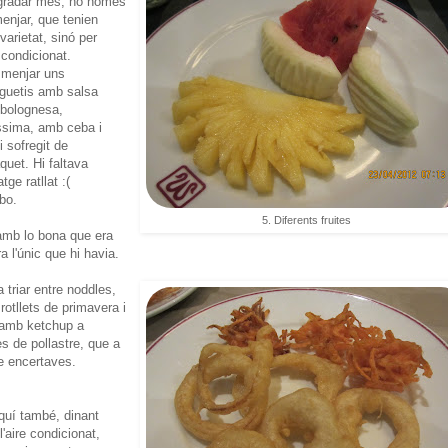
gradar més, no només
menjar, que tenien
arietat, sinó per
e condicionat.
menjar uns
guetis amb salsa
bolognesa,
ssima, amb ceba i
i sofregit de
quet. Hi faltava
tge ratllat :(
 bo.
5. Diferents fruites
 amb lo bona que era
 l'únic que hi havia.
 a triar entre noddles,
rotllets de primavera i
s amb ketchup a
s de pollastre, que a
e encertaves.
quí també, dinant
l'aire condicionat,