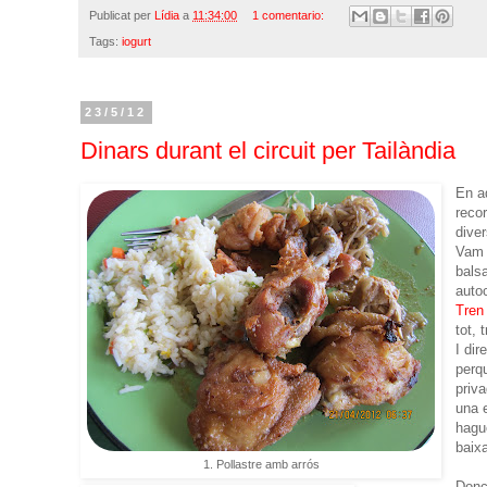
Publicat per
Lídia
a
11:34:00
1 comentario:
Tags:
iogurt
23/5/12
Dinars durant el circuit per Tailàndia
En a
reco
diver
Vam 
bals
auto
Tren
tot, 
I di
perqu
priva
una 
hagu
baix
1. Pollastre amb arrós
Donc