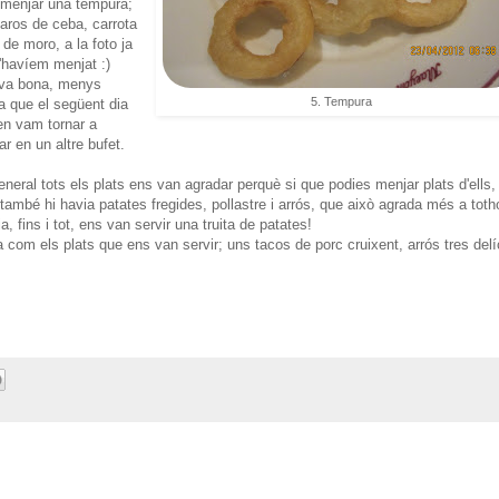
menjar una tempura;
aros de ceba, carrota
t de moro, a la foto ja
l'havíem menjat :)
va bona, menys
5. Tempura
a que el següent dia
en vam tornar a
r en un altre bufet.
neral tots els plats ens van agradar perquè si que podies menjar plats d'ells,
 també hi havia patates fregides, pollastre i arrós, que això agrada més a tot
a, fins i tot, ens van servir una truita de patates!
ita com els plats que ens van servir; uns tacos de porc cruixent, arrós tres delí