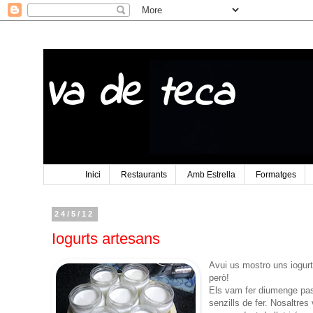
Va de teca
Inici
Restaurants
Amb Estrella
Formatges
24/5/12
Iogurts artesans
Avui us mostro uns iogurt
però!
Els vam fer diumenge pass
senzills de fer. Nosaltres