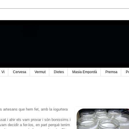
Vi
Cervesa
Vermut
Dietes
Masia Empordà
Premsa
P
s artesans que hem fet, amb la iogurtera
at i ahir els vam provar i són bonissims i
 vam decidir a fer-los, en part perquè tenim