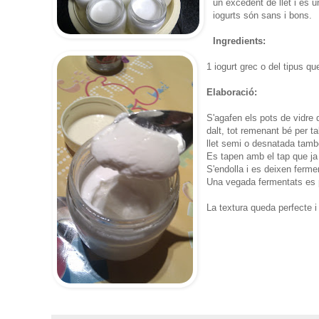
un excedent de llet i és 
iogurts són sans i bons.
Ingredients:
1 iogurt grec o del tipus qu
Elaboració:
S'agafen els pots de vidre d
dalt, tot remenant bé per t
llet semi o desnatada tamb
Es tapen amb el tap que ja 
S'endolla i es deixen ferme
Una vegada fermentats es p
La textura queda perfecte i 