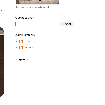
Autora: Lídia Casademont
 i
Què busques?
Administradors
Lídia
Lutherv
T'agrada?