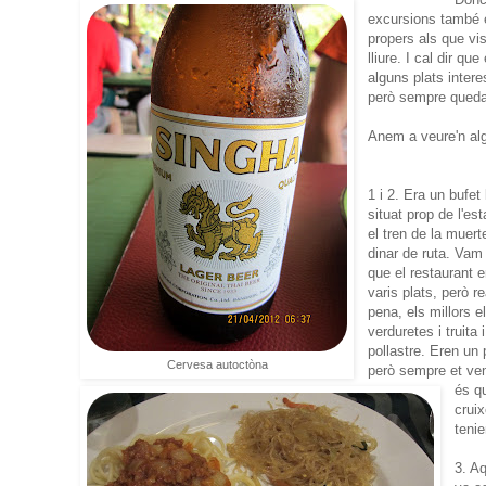
excursions també 
propers als que vi
lliure. I cal dir q
alguns plats inter
però sempre queda
Anem a veure'n al
1 i 2. Era un bufet 
situat prop de l'es
el tren de la muert
dinar de ruta. Vam 
que el restaurant e
varis plats, però r
pena, els millors 
verduretes i truita 
pollastre. Eren un 
Cervesa autoctòna
però sempre et veni
és q
cruix
tenie
3. A