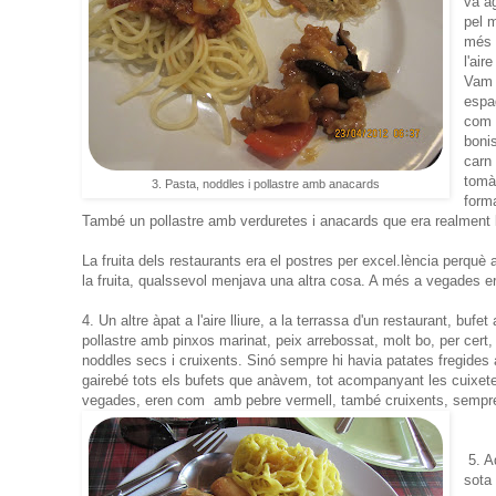
va a
pel 
més v
l'air
Vam 
espa
com 
boni
carn 
tomà
3. Pasta, noddles i pollastre amb anacards
forma
També un pollastre amb verduretes i anacards que era realment
La fruita dels restaurants era el postres per excel.lència perquè
la fruita, qualssevol menjava una altra cosa. A més a vegades era
4. Un altre àpat a l'aire lliure, a la terrassa d'un restaurant, bufet
pollastre amb pinxos marinat, peix arrebossat, molt bo, per cert, 
noddles secs i cruixents. Sinó sempre hi havia patates fregide
gairebé tots els bufets que anàvem, tot acompanyant les cuixete
vegades, eren com amb pebre vermell, també cruixents, sempr
5. A
sota 