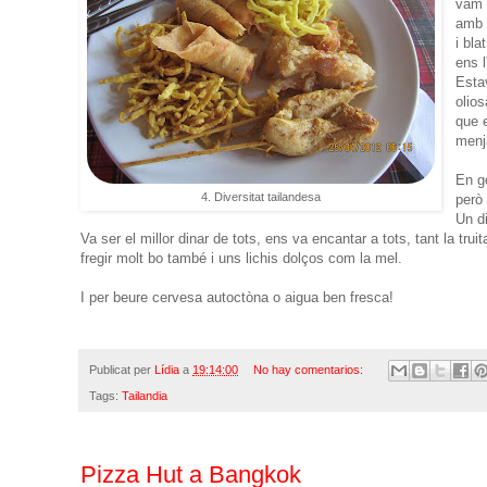
vam 
amb 
i bla
ens 
Esta
olios
que 
menja
En ge
4. Diversitat tailandesa
però
Un di
Va ser el millor dinar de tots, ens va encantar a tots, tant la tru
fregir molt bo també i uns lichis dolços com la mel.
I per beure cervesa autoctòna o aigua ben fresca!
Publicat per
Lídia
a
19:14:00
No hay comentarios:
Tags:
Tailandia
Pizza Hut a Bangkok