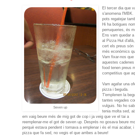
El tercer dia que 
s'anomena l'MBK. É
pots regatejar tam
Hi ha botigues nor
perruqueries, és m
Ens vam quedar a
al Pizza Hut d'allà
cert els preus són
més econòmics qu
Vam fixar-nos que
aquestes cadenes 
food tenen preus 
competitius que aq
Vam agafar una of
pizza i beguda.
T'emplenen la beg
tantes vegades c
vulguis. No ho sab
Seven up
tenia molta sed, ai
em vaig beure més de mig got de cop i ja veig que ve el tai a
reemplenar-me el got de seven up. Després no gosava beure mol
perquè estava pendent i tornava a emplenar i és el mai acabar, i
pizza que fa sed, no vegis el que arribes a beure!