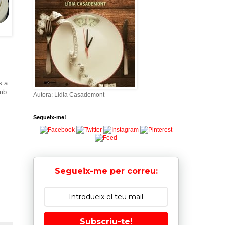
s a
amb
Autora: Lídia Casademont
Segueix-me!
Segueix-me per correu:
Subscriu-te!