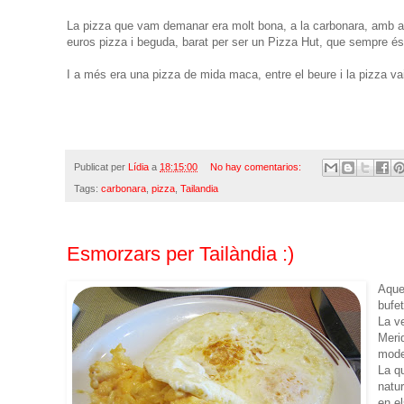
La pizza que vam demanar era molt bona, a la carbonara, amb aqu
euros pizza i beguda, barat per ser un Pizza Hut, que sempre és c
I a més era una pizza de mida maca, entre el beure i la pizza va
Publicat per
Lídia
a
18:15:00
No hay comentarios:
Tags:
carbonara
,
pizza
,
Tailandia
Esmorzars per Tailàndia :)
Aque
bufet
La v
Meri
mode
La qu
natur
en el