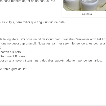
una bona manera de fer-ne un bon ús. Els
Iogurtera
e es vulgui, però millor que tingui un xic de nata.
e la iogurtera, s'hi posa un dit de iogurt grec i s'acaba d'emplenar amb llet fin
al que no quedi cap grumoll. Nosaltres vam fer servir llet sencera, es pot fer 
é.
porten els pots.
ntar durant 8 hores.
osen a la nevera i tens fins a deu dies aproximadament per consumir-los.
el força gust de llet.