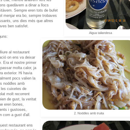
ens quedàvem a dinar a llocs
sitàvem. Sempre eren tots de bufet
ue el menjar era bo, sempre trobaves
essants, uns dies més que altres
ves ben satisfet.
Aigua tailandesa
guns:
lliure al restaurant
tació on ens va deixar
e. Era el nostre primer
passar molta calor, ja
ra exterior. Hi havia
ealment pocs valien la
els noddles amb
i les cuixetes de
plat molt recorrent
en de gust, la veritat
ue eren bones,
ents i gustoses,
2. Noddles amb truita
n com a gust d'all.
quest restaurant ens