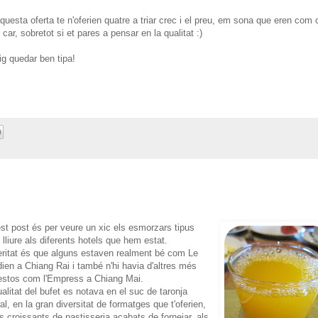
esta oferta te n'oferien quatre a triar crec i el preu, em sona que eren com 
ar, sobretot si et pares a pensar en la qualitat :)
ig quedar ben tipa!
st post és per veure un xic els esmorzars tipus
 lliure als diferents hotels que hem estat.
eritat és que alguns estaven realment bé com Le
dien a Chiang Rai i també n'hi havia d'altres més
stos com l'Empress a Chiang Mai.
alitat del bufet es notava en el suc de taronja
al, en la gran diversitat de formatges que t'oferien,
s croissants de pastisseria acabats de fornejar, als