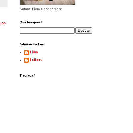
Autora: Lídia Casademont
Què busques?
guas
Administradors
Lídia
Lutherv
T'agrada?