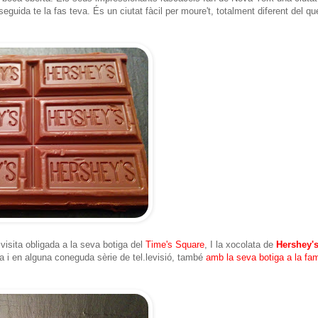
uida te la fas teva. És un ciutat fàcil per moure't, totalment diferent del qu
 visita obligada a la seva botiga del
Time's Square
, I la xocolata de
Hershey'
a i en alguna coneguda sèrie de tel.levisió, també
amb la seva botiga a la fa