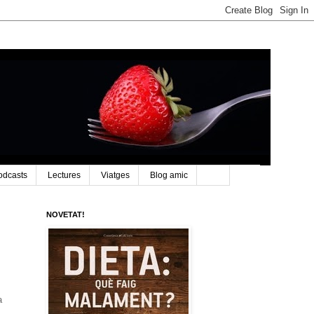
odcasts
Lectures
Viatges
Blog amic
NOVETAT!
a