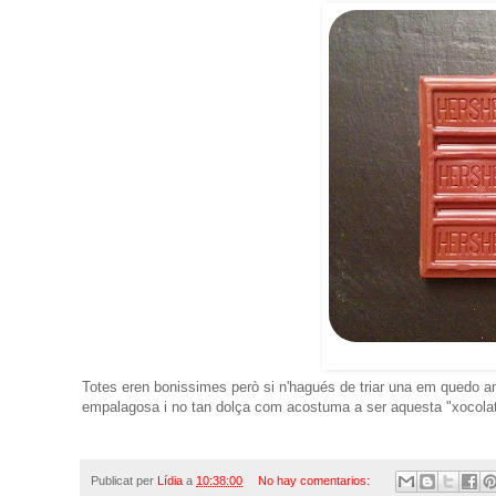
Totes eren bonissimes però si n'hagués de triar una em quedo am
empalagosa i no tan dolça com acostuma a ser aquesta "xocolat
Publicat per
Lídia
a
10:38:00
No hay comentarios: