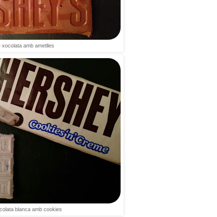
 xocolata amb ametlles
colata blanca amb cookies