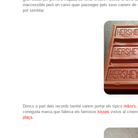
inaccessible però en canvi quan passeges pels seus carrers de seg
pot semblar.
Doncs a part dels records també varem portar els típics
m&m's
,
coneguda marca que fabrica els famosos
kisses
vistos al cinem
plaça
.