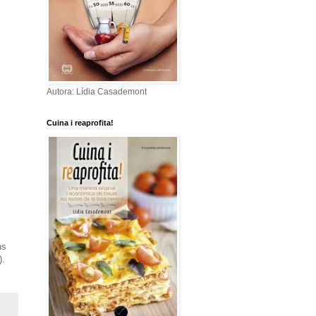
Autora: Lídia Casademont
Cuina i reaprofita!
ns
).