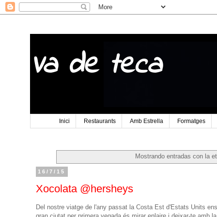
Va de teca
Inici
Restaurants
Amb Estrella
Formatges
Mostrando entradas con la e
16/7/15
Xocolata @hersheys
Del nostre viatge de l'any passat la Costa Est d'Estats Units en
gran ciutat per primera vegada és mirar enlaire i deixar-te amb 