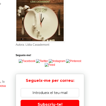
e
Autora: Lídia Casademont
Segueix-me!
Segueix-me per correu:
s
,
la
mosa
Subscriu-te!