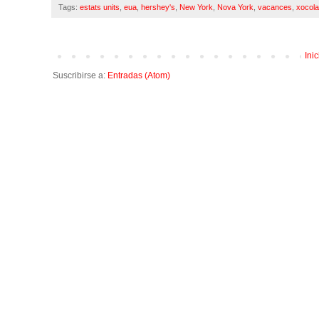
Tags:
estats units
,
eua
,
hershey's
,
New York
,
Nova York
,
vacances
,
xocola
Inic
Suscribirse a:
Entradas (Atom)