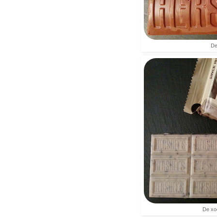
De
De xo