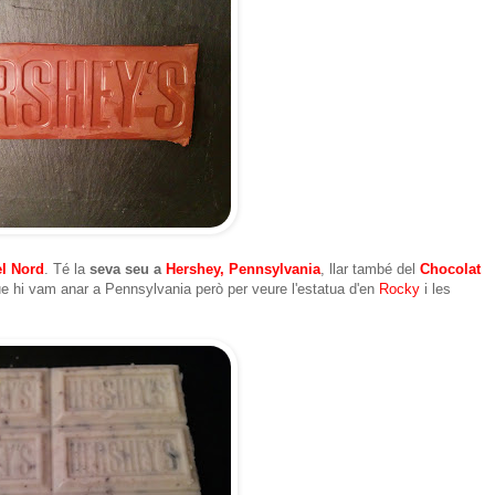
l Nord
. Té la
seva seu a
Hershey, Pennsylvania
, llar també del
Chocolat
que hi vam anar a Pennsylvania però per veure l'estatua d'en
Rocky
i les