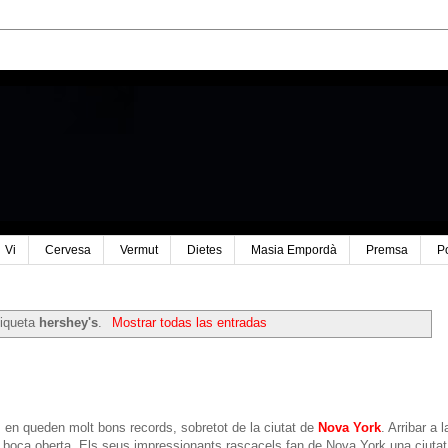
Vi
Cervesa
Vermut
Dietes
Masia Empordà
Premsa
P
tiqueta
hershey's
.
Mostrar todas las entradas
s en queden molt bons records, sobretot de la ciutat de
Nova York
. Arribar a l
la boca oberta. Els seus impressionants rascacels fan de Nova York una ciutat