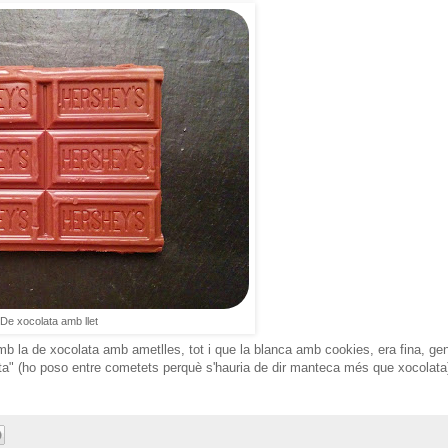
De xocolata amb llet
b la de xocolata amb ametlles, tot i que la blanca amb cookies, era fina, ge
a" (ho poso entre cometets perquè s'hauria de dir manteca més que xocolata