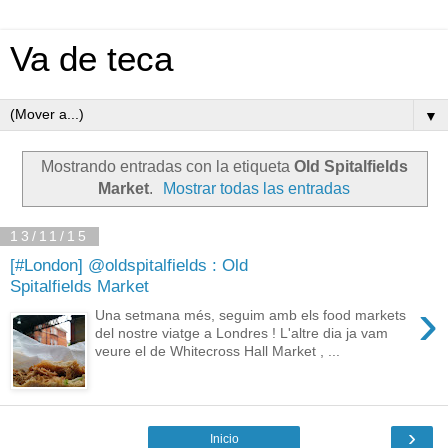
Va de teca
▼
Mostrando entradas con la etiqueta
Old Spitalfields
Market
.
Mostrar todas las entradas
13/11/15
[#London] @oldspitalfields : Old
Spitalfields Market
›
Una setmana més, seguim amb els food markets
del nostre viatge a Londres ! L'altre dia ja vam
veure el de Whitecross Hall Market , ...
›
Inicio